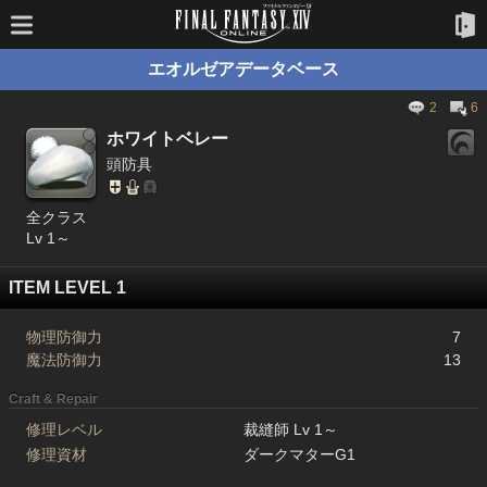
エオルゼアデータベース
2
6
ホワイトベレー
頭防具
全クラス
Lv 1～
ITEM LEVEL 1
物理防御力
7
魔法防御力
13
Craft & Repair
修理レベル
裁縫師 Lv 1～
修理資材
ダークマターG1