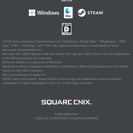
©2026 Sony Interactive Entertainment LLC."PlayStation Family Mark", "PlayStation", "PS5
logo", "PS5", "PS4 logo" and "PS4" are registered trademarks or trademarks of Sony
Interactive Entertainment Inc.
Microsoft, the XBOX Sphere mark, the Series X|S logo and XBOX Series X|S are trademarks
of the Microsoft group of companies.
Nintendo Switch is a trademark of Nintendo.
Windows is either a registered trademark or trademark of Microsoft Corporation in the United
States and/or other countries.
Mac is a trademark of Apple Inc.
©2026 Valve Corporation. Steam and the Steam logo are trademarks and/or registered
trademarks of Valve Corporation in the U.S. and/or other countries.
© SQUARE ENIX
LOGO ILLUSTRATION:© YOSHITAKA AMANO