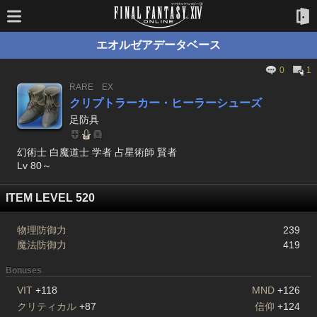
エオルゼアデータベース
0
1
RARE
EX
クリプトラーカー・ヒーラーシューズ
足防具
幻術士 白魔道士 学者 占星術師 賢者
Lv 80～
ITEM LEVEL 520
物理防御力
239
魔法防御力
419
Bonuses
VIT
+118
MND
+126
クリティカル
+87
信仰
+124