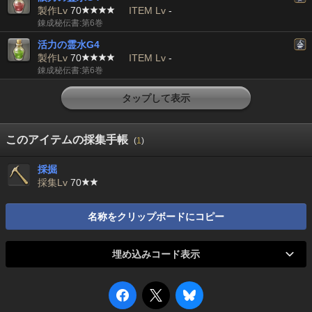
製作Lv
70
ITEM Lv
-
錬成秘伝書:第6巻
活力の霊水G4
製作Lv
70
ITEM Lv
-
錬成秘伝書:第6巻
タップして表示
このアイテムの採集手帳
(
1
)
採掘
採集Lv
70
名称をクリップボードにコピー
埋め込みコード表示