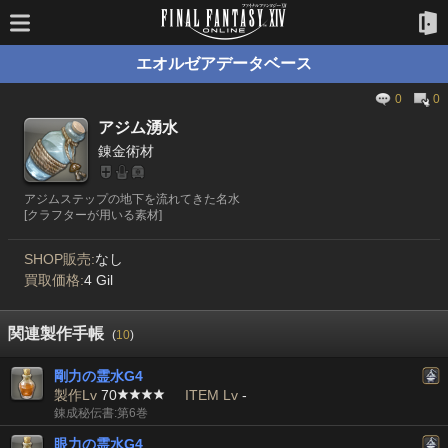
エオルゼアデータベース
0
0
アジム湧水
錬金術材
アジムステップの地下を流れてきた名水
[クラフターが用いる素材]
SHOP販売:
なし
買取価格:
4 Gil
関連製作手帳
(
10
)
剛力の霊水G4
製作Lv
70
ITEM Lv
-
錬成秘伝書:第6巻
眼力の霊水G4