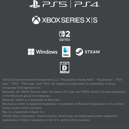
©2026 Sony Interactive Entertainment LLC."PlayStation Family Mark", "PlayStation", "PS5
logo", "PS5", "PS4 logo" and "PS4" are registered trademarks or trademarks of Sony
Interactive Entertainment Inc.
Microsoft, the XBOX Sphere mark, the Series X|S logo and XBOX Series X|S are trademarks
of the Microsoft group of companies.
Nintendo Switch is a trademark of Nintendo.
Windows is either a registered trademark or trademark of Microsoft Corporation in the United
States and/or other countries.
Mac is a trademark of Apple Inc.
©2026 Valve Corporation. Steam and the Steam logo are trademarks and/or registered
trademarks of Valve Corporation in the U.S. and/or other countries.