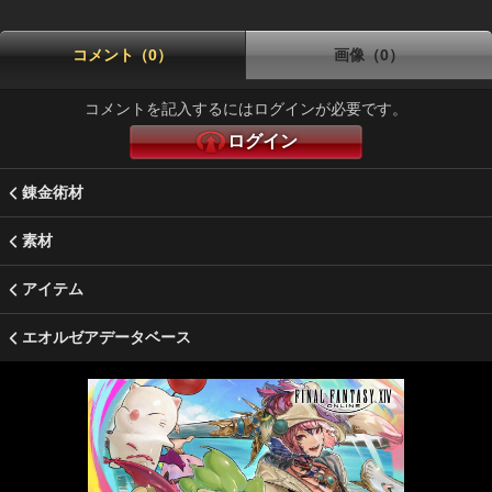
コメント（0）
画像（0）
コメントを記入するにはログインが必要です。
ログイン
錬金術材
素材
アイテム
エオルゼアデータベース