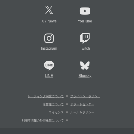
/
X
News
YouTube
Instagram
Twitch
LINE
Bluesky
レーティング制度について
プライバシーポリシー
著作権について
サポートセンター
ライセンス
ルール＆ポリシー
利用者情報の外部送信について