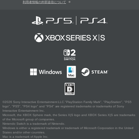
利用者情報の外部送信について
©2026 Sony Interactive Entertainment LLC."PlayStation Family Mark", "PlayStation", "PS5
logo", "PS5", "PS4 logo" and "PS4" are registered trademarks or trademarks of Sony
Interactive Entertainment Inc.
Microsoft, the XBOX Sphere mark, the Series X|S logo and XBOX Series X|S are trademarks
of the Microsoft group of companies.
Nintendo Switch is a trademark of Nintendo.
Windows is either a registered trademark or trademark of Microsoft Corporation in the United
States and/or other countries.
Mac is a trademark of Apple Inc.