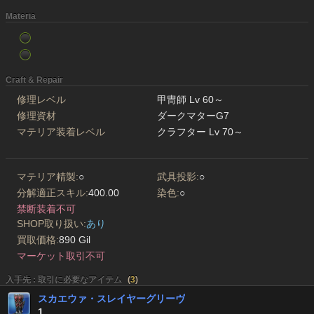
Materia
Craft & Repair
修理レベル
甲冑師 Lv 60～
修理資材
ダークマターG7
マテリア装着レベル
クラフター Lv 70～
マテリア精製:
○
武具投影:
○
分解適正スキル:
400.00
染色:
○
禁断装着不可
SHOP取り扱い:
あり
買取価格:
890 Gil
マーケット取引不可
入手先 : 取引に必要なアイテム
(
3
)
スカエウァ・スレイヤーグリーヴ
1