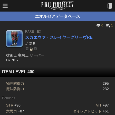
エオルゼアデータベース
0
1
RARE
EX
スカエウァ・スレイヤーグリーヴRE
足防具
槍術士 竜騎士 リーパー
Lv 70～
ITEM LEVEL 400
物理防御力
295
魔法防御力
232
Bonuses
STR
+90
VIT
+97
意思力
+87
ダイレクトヒット
+61