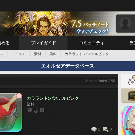
始める
プレイガイド
コミュニティ
ラ
ス
アイテム
素材
染料
カララント:パステルピンク
エオルゼアデータベース
Version:Patch 7.55
カララント:パステルピンク
染料
1
0