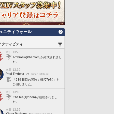
ュニティウォール
アクティビティ
本日 13:23
Ambrosia(Phantom)が結成されまし
た。
本日 13:19
Phei Thylpha
Ramuh [Meteor]
「639 日目の冒険：08/07(金)」を
公開しました。
本日 13:18
ChaTea(Typhon)が結成されまし
た。
本日 13:16
Kissa Perilune
Malboro [Crystal]