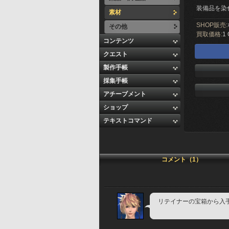
装備品を染
素材
SHOP販売:
その他
買取価格:
1 
コンテンツ
クエスト
製作手帳
採集手帳
アチーブメント
ショップ
テキストコマンド
コメント（1）
リテイナーの宝箱から入