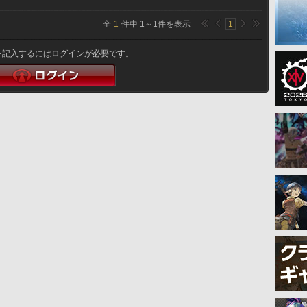
全
1
件中
1
～
1
件を表示
1
を記入するにはログインが必要です。