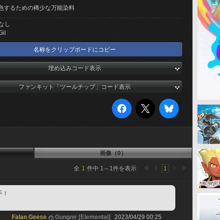
色するための稀少な万能染料
なし
Gil
名称をクリップボードにコピー
埋め込みコード表示
ファンキット「ツールチップ」コード表示
画像（0）
全
1
件中
1
～
1
件を表示
1
手！
Falan Geese
Gungnir [Elemental]
2023/04/29 00:25