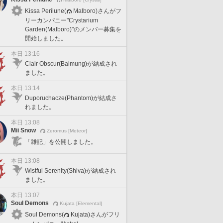
Kissa Perilune(
Malboro)さんがフ
リーカンパニー"Crystarium
Garden(Malboro)"のメンバー募集を
開始しました。
本日 13:16
Clair Obscur(Balmung)が結成され
ました。
本日 13:14
Duporuchacze(Phantom)が結成さ
れました。
本日 13:08
Mii Snow
Zeromus [Meteor]
「雑記」を公開しました。
本日 13:08
Wistful Serenity(Shiva)が結成され
ました。
本日 13:07
Soul Demons
Kujata [Elemental]
Soul Demons(
Kujata)さんがフリ