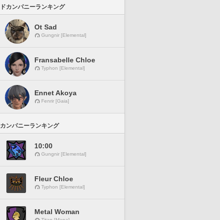
ドカンパニーランキング
Ot Sad
Gungnir [Elemental]
Fransabelle Chloe
Typhon [Elemental]
Ennet Akoya
Fenrir [Gaia]
カンパニーランキング
10:00
Gungnir [Elemental]
Fleur Chloe
Typhon [Elemental]
Metal Woman
Titan [Mana]