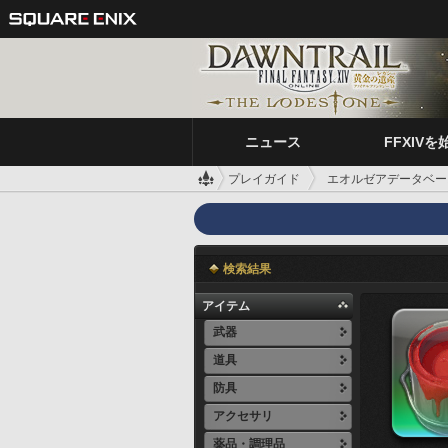
ニュース
FFXIVを
プレイガイド
エオルゼアデータベー
検索結果
アイテム
武器
道具
防具
アクセサリ
薬品・調理品