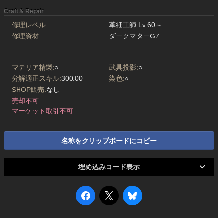
Craft & Repair
修理レベル
革細工師 Lv 60～
修理資材
ダークマターG7
マテリア精製:
○
武具投影:
○
分解適正スキル:
300.00
染色:
○
SHOP販売:
なし
売却不可
マーケット取引不可
名称をクリップボードにコピー
埋め込みコード表示