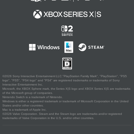
©2026 Sony Interactive Entertainment LLC."PlayStation Family Mark", "PlayStation", "PS5
logo", "PS5", "PS4 logo" and "PS4" are registered trademarks or trademarks of Sony
Interactive Entertainment Inc.
Microsoft, the XBOX Sphere mark, the Series X|S logo and XBOX Series X|S are trademarks
of the Microsoft group of companies.
Nintendo Switch is a trademark of Nintendo.
Windows is either a registered trademark or trademark of Microsoft Corporation in the United
States and/or other countries.
Mac is a trademark of Apple Inc.
©2026 Valve Corporation. Steam and the Steam logo are trademarks and/or registered
trademarks of Valve Corporation in the U.S. and/or other countries.