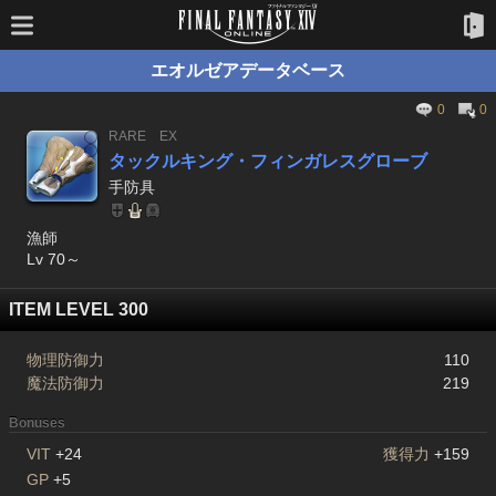
エオルゼアデータベース
0
0
RARE
EX
タックルキング・フィンガレスグローブ
手防具
漁師
Lv 70～
ITEM LEVEL 300
物理防御力
110
魔法防御力
219
Bonuses
VIT
+24
獲得力
+159
GP
+5