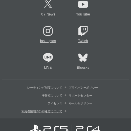
/
X
News
YouTube
Instagram
Twitch
LINE
Bluesky
レーティング制度について
プライバシーポリシー
著作権について
サポートセンター
ライセンス
ルール＆ポリシー
利用者情報の外部送信について