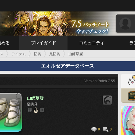
始める
プレイガイド
コミュニティ
ラ
ス
アイテム
防具
足防具
山師草履
エオルゼアデータベース
Version:Patch 7.55
山師草履
足防具
0
0