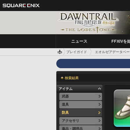
ニュース
FFXIVを
プレイガイド
エオルゼアデータベー
検索結果
アイテム
武器
道具
防具
アクセサリ
薬品・調理品