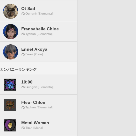
Ot Sad
Gungnir [Elemental]
Fransabelle Chloe
Typhon [Elemental]
Ennet Akoya
Fenrir [Gaia]
カンパニーランキング
10:00
Gungnir [Elemental]
Fleur Chloe
Typhon [Elemental]
Metal Woman
Titan [Mana]