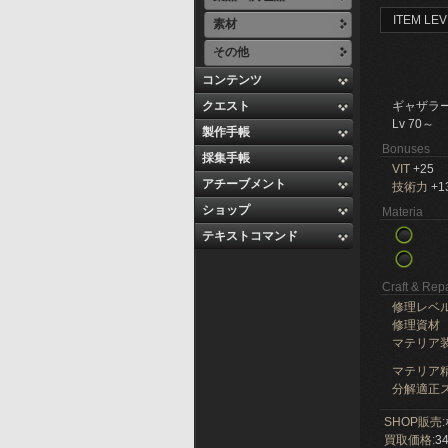
ITEM LEV
素材
その他
コンテンツ
クエスト
ギャザラ
Lv 70～
製作手帳
Bonuses
採集手帳
VIT
+25
アチーブメント
技術力
+1
ショップ
Materia
テキストコマンド
Craft & Repa
修理レベ
修理資材
マテリア
マテリア精
分解適正ス
SHOP販売:
買取価格:
34