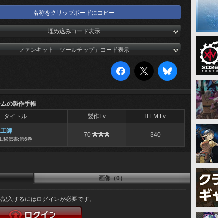
名称をクリップボードにコピー
埋め込みコード表示
ファンキット「ツールチップ」コード表示
テムの製作手帳
タイトル
製作Lv
ITEM Lv
細工師
70
340
工秘伝書:第6巻
画像（0）
を記入するにはログインが必要です。