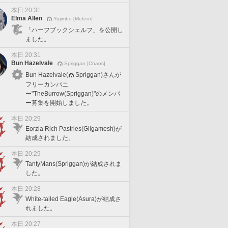
本日 20:31
Elma Allen
Yojimbo [Meteor]
「ハーフブックシェルフ」を公開し
ました。
本日 20:31
Bun Hazelvale
Spriggan [Chaos]
Bun Hazelvale(
Spriggan)さんが
フリーカンパニ
ー"TheBurrow(Spriggan)"のメンバ
ー募集を開始しました。
本日 20:29
Eorzia Rich Pastries(Gilgamesh)が
結成されました。
本日 20:29
TantyMans(Spriggan)が結成されま
した。
本日 20:28
White-tailed Eagle(Asura)が結成さ
れました。
本日 20:27