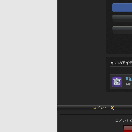
このアイ
革
革細
コメント（0）
コメント