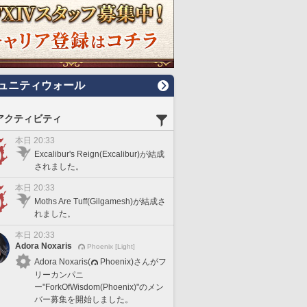
ュニティウォール
アクティビティ
本日 20:33
Excalibur's Reign(Excalibur)が結成
されました。
本日 20:33
Moths Are Tuff(Gilgamesh)が結成さ
れました。
本日 20:33
Adora Noxaris
Phoenix [Light]
Adora Noxaris(
Phoenix)さんがフ
リーカンパニ
ー"ForkOfWisdom(Phoenix)"のメン
バー募集を開始しました。