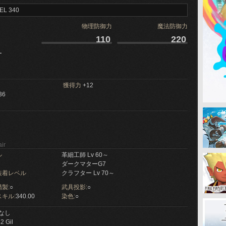
EL 340
物理防御力
魔法防御力
110
220
ー
獲得力
+12
36
ir
ル
革細工師 Lv 60～
ダークマターG7
装着レベル
クラフター Lv 70～
製:
○
武具投影:
○
キル:
340.00
染色:
○
なし
2 Gil