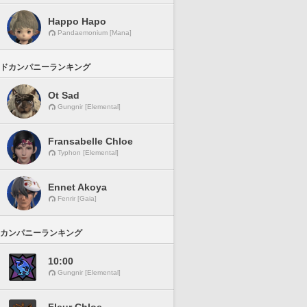
Happo Hapo
Pandaemonium [Mana]
ドカンパニーランキング
Ot Sad
Gungnir [Elemental]
Fransabelle Chloe
Typhon [Elemental]
Ennet Akoya
Fenrir [Gaia]
カンパニーランキング
10:00
Gungnir [Elemental]