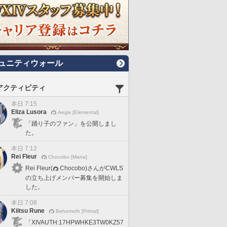
ュニティウォール
アクティビティ
本日 7:15
Eliza Lusora
Aegis [Elemental]
「踊り子のファン」を公開しまし
た。
本日 7:12
Rei Fleur
Chocobo [Mana]
Rei Fleur(
Chocobo)さんがCWLS
の立ち上げメンバー募集を開始しま
した。
本日 7:08
Kiitsu Rune
Behemoth [Primal]
「XIVAUTH:17HPWHKE3TW0KZ57