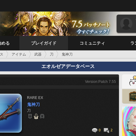
始める
プレイガイド
コミュニティ
ラ
ス
アイテム
武器
刀
鬼神刀
エオルゼアデータベース
Version:Patch 7.55
RARE
EX
鬼神刀
刀
0
2