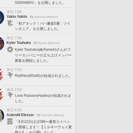
5D8XW69V」を公開しました。
本日 7:06
Yukto Yuktis
Zeromus [Meteor]
「初アタック！バハ邂逅5層：ツイ
ンタニア」を公開しました。
本日 7:06
Kyler Touhoku
Ramuh [Meteor]
Kyler Touhoku(
Ramuh)さんがフ
リーカンパニーの立ち上げメンバー
募集を開始しました。
本日 7:03
RidilNest(Ridill)が結成されました。
本日 7:03
Love Passion(Hades)が結成されま
した。
本日 6:59
Aulendil Elessar
Chocobo [Mana]
「8月22日(土)23時〜夏祭りイベン
ト開催します！【ミルキーウェイ夏
祭り】」を公開しました。