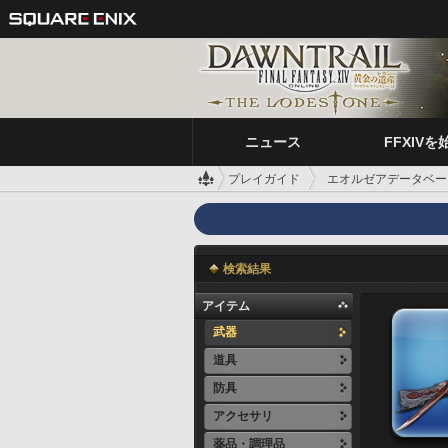
ニュース
FFXIVを
プレイガイド
エオルゼアデータベー
検索結果
アイテム
武器
道具
防具
アクセサリ
薬品・調理品