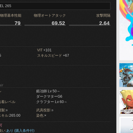
EL 265
物理基本性能
物理オートアタック
攻撃間隔
79
69.52
2.64
VIT
+101
5
スキルスピード
+67
ir
ル
鍛冶師 Lv 50～
ダークマターG6
装着レベル
クラフター Lv 60～
製:
○
武具投影:
○
キル:
265.00
染色:
×
可
扱い:
あり (購入条件付)