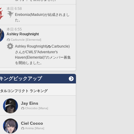
本日 6:58
Erebonia(Maduin)が結成されまし
た。
本日 6:55
Ashley Roughnight
Carbuncle [Elemental]
Ashley Roughnight(
Carbuncle)
さんがCWLS"Adventurer's
Haven(Elemental)"のメンバー募集
を開始しました。
キングピックアップ
タルコンフリクト ランキング
Jay Eins
Chocobo [Mana]
Ciel Cocco
Anima [Mana]