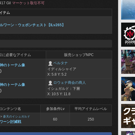
417 Gil
マーケット取引不可
イテム
ルワーン・ウェポンチェスト【ILv265】
引に必要なアイテム
販売ショップNPC
ベルタナ
神のトーテム像
イディルシャイア
0
X: 5.8 Y: 5.2
ロウェナ商会の商人
神のトーテム像
イシュガルド：下層
0
X: 10.5 Y: 11.8
コンテンツ名
参加条件Lv
平均アイテムレベル
>
蒼天のイシュガルド
60
250
ワーン討滅戦