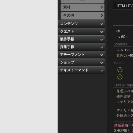
ITEM LEV
素材
その他
コンテンツ
クエスト
侍
Lv 60～
製作手帳
Bonuses
採集手帳
STR
+96
アチーブメント
意思力
+9
ショップ
Materia
テキストコマンド
Craft & Repa
修理レベ
修理資材
マテリア
マテリア精
分解適正ス
禁断装着不
SHOP取り