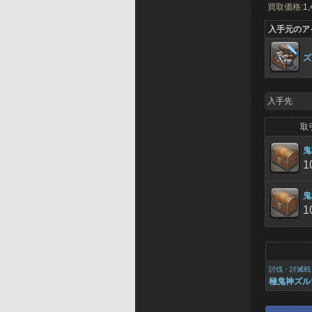
買取価格:
1,
入手元のア
ズ
入手先
取
鬼
1
鬼
1
討伐・討滅戦
極鬼神ズル