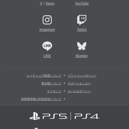
/
X
News
YouTube
Instagram
Twitch
LINE
Bluesky
レーティング制度について
プライバシーポリシー
著作権について
サポートセンター
ライセンス
ルール＆ポリシー
利用者情報の外部送信について