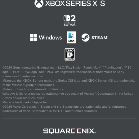
©2026 Sony Interactive Entertainment LLC."PlayStation Family Mark", "PlayStation", "PS5
logo", "PS5", "PS4 logo" and "PS4" are registered trademarks or trademarks of Sony
Interactive Entertainment Inc.
Microsoft, the XBOX Sphere mark, the Series X|S logo and XBOX Series X|S are trademarks
of the Microsoft group of companies.
Nintendo Switch is a trademark of Nintendo.
Windows is either a registered trademark or trademark of Microsoft Corporation in the United
States and/or other countries.
Mac is a trademark of Apple Inc.
©2026 Valve Corporation. Steam and the Steam logo are trademarks and/or registered
trademarks of Valve Corporation in the U.S. and/or other countries.