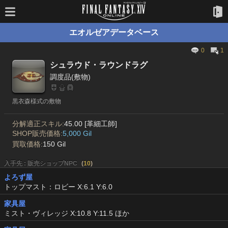
エオルゼアデータベース
0
1
シュラウド・ラウンドラグ
調度品(敷物)
黒衣森様式の敷物
分解適正スキル:
45.00 [革細工師]
SHOP販売価格:
5,000 Gil
買取価格:
150 Gil
入手先 : 販売ショップNPC
(
10
)
よろず屋
トップマスト：ロビー X:6.1 Y:6.0
家具屋
ミスト・ヴィレッジ X:10.8 Y:11.5 ほか