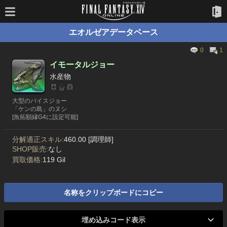
エオルゼアデータベース
0
1
イモータルジョー
水産物
大型のバイスジョー
「ケンの島」のヌシ
[魚拓額縁G4に設定可能]
分解適正スキル:
460.00 [調理師]
SHOP販売:
なし
買取価格:
119 Gil
名称をクリップボードにコピー
埋め込みコード表示