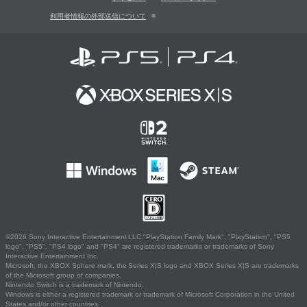
利用者情報の外部送信について
©2026 Sony Interactive Entertainment LLC."PlayStation Family Mark", "PlayStation", "PS5
logo", "PS5", "PS4 logo" and "PS4" are registered trademarks or trademarks of Sony
Interactive Entertainment Inc.
Microsoft, the XBOX Sphere mark, the Series X|S logo and XBOX Series X|S are trademarks
of the Microsoft group of companies.
Nintendo Switch is a trademark of Nintendo.
Windows is either a registered trademark or trademark of Microsoft Corporation in the United
States and/or other countries.