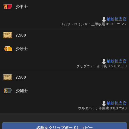
少甲士
補給担当官
リムサ・ロミンサ：上甲板層 X:13.1 Y:12.7
7,500
少牙士
補給担当官
グリダニア：新市街 X:9.8 Y:11.0
7,500
少闘士
補給担当官
ウルダハ：ナル回廊 X:8.3 Y:9.0
名称をクリップボードにコピー