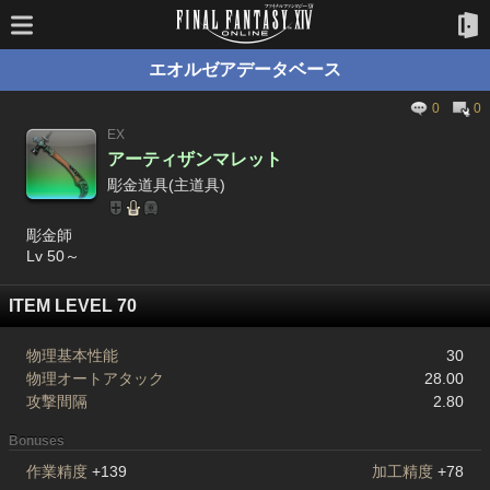
エオルゼアデータベース
0
0
EX
アーティザンマレット
彫金道具(主道具)
彫金師
Lv 50～
ITEM LEVEL 70
物理基本性能
30
物理オートアタック
28.00
攻撃間隔
2.80
Bonuses
作業精度
+139
加工精度
+78