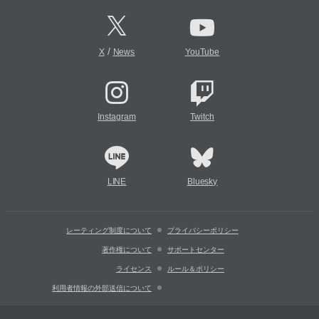
/
X
News
YouTube
Instagram
Twitch
LINE
Bluesky
レーティング制度について
プライバシーポリシー
著作権について
サポートセンター
ライセンス
ルール＆ポリシー
利用者情報の外部送信について