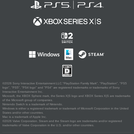
©2026 Sony Interactive Entertainment LLC."PlayStation Family Mark", "PlayStation", "PS5
logo", "PS5", "PS4 logo" and "PS4" are registered trademarks or trademarks of Sony
Interactive Entertainment Inc.
Microsoft, the XBOX Sphere mark, the Series X|S logo and XBOX Series X|S are trademarks
of the Microsoft group of companies.
Nintendo Switch is a trademark of Nintendo.
Windows is either a registered trademark or trademark of Microsoft Corporation in the United
States and/or other countries.
Mac is a trademark of Apple Inc.
©2026 Valve Corporation. Steam and the Steam logo are trademarks and/or registered
trademarks of Valve Corporation in the U.S. and/or other countries.