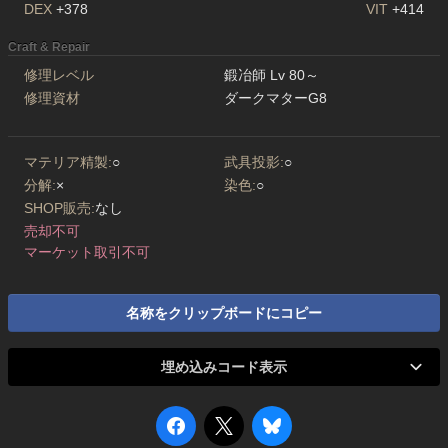
DEX
+378
VIT
+414
Craft & Repair
修理レベル
鍛冶師 Lv 80～
修理資材
ダークマターG8
マテリア精製:
○
武具投影:
○
分解:
×
染色:
○
SHOP販売:
なし
売却不可
マーケット取引不可
名称をクリップボードにコピー
埋め込みコード表示