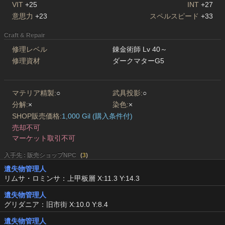
VIT
+25
INT
+27
意思力
+23
スペルスピード
+33
Craft & Repair
修理レベル
錬金術師 Lv 40～
修理資材
ダークマターG5
マテリア精製:
○
武具投影:
○
分解:
×
染色:
×
SHOP販売価格:
1,000 Gil (購入条件付)
売却不可
マーケット取引不可
入手先 : 販売ショップNPC
(
3
)
遺失物管理人
リムサ・ロミンサ：上甲板層 X:11.3 Y:14.3
遺失物管理人
グリダニア：旧市街 X:10.0 Y:8.4
遺失物管理人