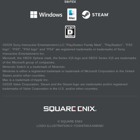
©2026 Sony Interactive Entertainment LLC."PlayStation Family Mark", "PlayStation", "PS5
logo", "PS5", "PS4 logo" and "PS4" are registered trademarks or trademarks of Sony
Interactive Entertainment Inc.
Microsoft, the XBOX Sphere mark, the Series X|S logo and XBOX Series X|S are trademarks
of the Microsoft group of companies.
Nintendo Switch is a trademark of Nintendo.
Windows is either a registered trademark or trademark of Microsoft Corporation in the United
States and/or other countries.
Mac is a trademark of Apple Inc.
©2026 Valve Corporation. Steam and the Steam logo are trademarks and/or registered
trademarks of Valve Corporation in the U.S. and/or other countries.
© SQUARE ENIX
LOGO ILLUSTRATION:© YOSHITAKA AMANO