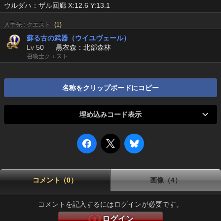
ウルダハ：ザル回廊 X:12.6 Y:13.1
入手先 : クエスト
(
1
)
蘇る古の武器（ウイユヴェール）
Lv
50
黒衣森：北部森林
召喚士クエスト
名称をクリップボードにコピー
埋め込みコード表示
コメント（0）
画像（4）
コメントを記入するにはログインが必要です。
ログイン