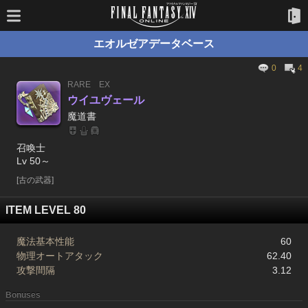
エオルゼアデータベース
0
4
RARE
EX
ウイユヴェール
魔道書
召喚士
Lv 50～
[古の武器]
ITEM LEVEL 80
魔法基本性能
60
物理オートアタック
62.40
攻撃間隔
3.12
Bonuses