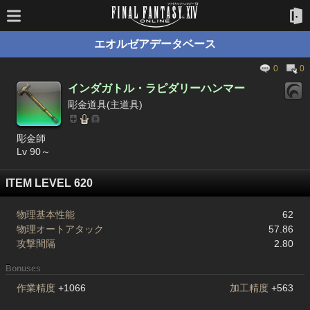
エオルゼアデータベース
0
0
インダガトル・ラピダリーハンマー
彫金道具(主道具)
彫金師
Lv 90～
ITEM LEVEL 620
物理基本性能
62
物理オートアタック
57.86
攻撃間隔
2.80
Bonuses
作業精度
+1066
加工精度
+563