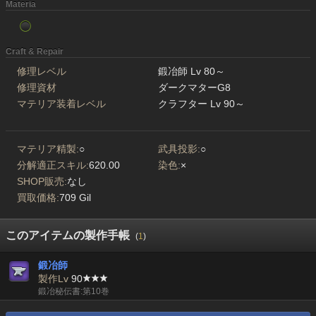
Materia
Craft & Repair
修理レベル
鍛冶師 Lv 80～
修理資材
ダークマターG8
マテリア装着レベル
クラフター Lv 90～
マテリア精製:
○
武具投影:
○
分解適正スキル:
620.00
染色:
×
SHOP販売:
なし
買取価格:
709 Gil
このアイテムの製作手帳
(
1
)
鍛冶師
製作Lv
90
鍛冶秘伝書:第10巻