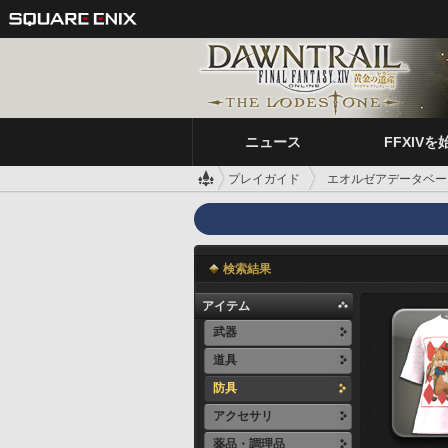
ニュース
FFXIVを
プレイガイド
エオルゼアデータベー
検索結果
アイテム
武器
道具
防具
アクセサリ
薬品・調理品