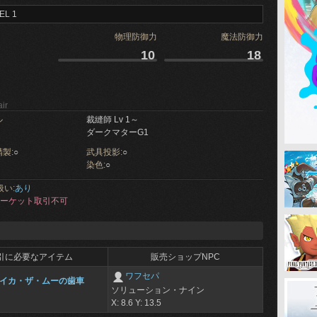
EL 1
物理防御力
魔法防御力
10
18
ir
ル
裁縫師 Lv 1～
ダークマターG1
製:
○
武具投影:
○
染色:
○
扱い:
あり
ーケット取引不可
引に必要なアイテム
販売ショップNPC
ワフセパ
イカ・ザ・ムーの歯車
ソリューション・ナイン
X: 8.6 Y: 13.5