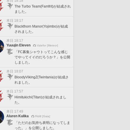
本日 18:18
The Turbo Team(Famfrit)が結成され
ました。
本日 18:17
Blackthorn Manor(Yojimbo)が結成
されました。
本日 18:17
Yuuujin Eleven
Valefor [Meteor]
「FC募集シャウトってこんな感じ
でやってイイのだろうか？」を公開
しました。
本日 18:07
BloodyVikingZ(Twintania)が結成さ
れました。
本日 17:57
Himitukichi(Titan)が結成されまし
た。
本日 17:49
Aluren Kulika
Ridill [Gaia]
「ただのお気持ち表明になってしま
った。」を公開しました。