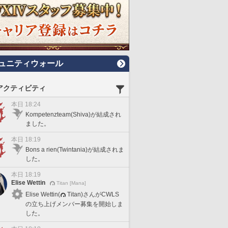
ュニティウォール
アクティビティ
本日 18:24
Kompetenzteam(Shiva)が結成され
ました。
本日 18:19
Bons a rien(Twintania)が結成されま
した。
本日 18:19
Elise Wettin
Titan [Mana]
Elise Wettin(
Titan)さんがCWLS
の立ち上げメンバー募集を開始しま
した。