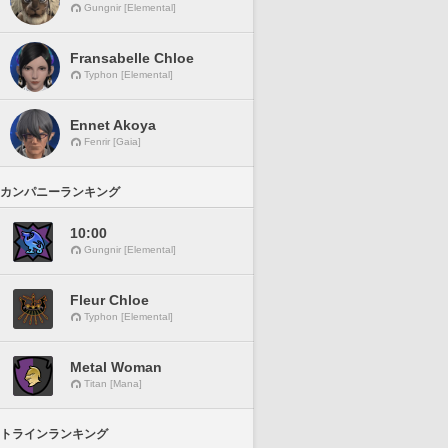
Gungnir [Elemental]
Fransabelle Chloe
Typhon [Elemental]
Ennet Akoya
Fenrir [Gaia]
カンパニーランキング
10:00
Gungnir [Elemental]
Fleur Chloe
Typhon [Elemental]
Metal Woman
Titan [Mana]
トラインランキング