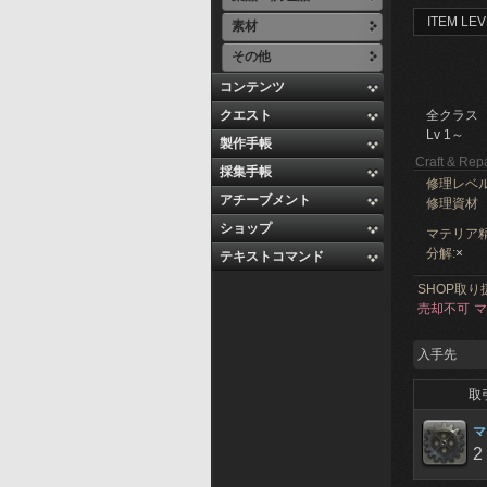
ITEM LEV
素材
その他
コンテンツ
クエスト
全クラス
Lv 1～
製作手帳
Craft & Repa
採集手帳
修理レベ
アチーブメント
修理資材
ショップ
マテリア精
分解:
×
テキストコマンド
SHOP取り
売却不可
マ
入手先
取
マ
2