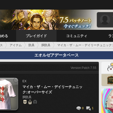
始める
プレイガイド
コミュニティ
ラ
ス
アイテム
防具
胴防具
マイカ・ザ・ムー・デイリーチュニック
エオルゼアデータベース
Version:Patch 7.55
EX
マイカ・ザ・ムー・デイリーチュニッ
ク:オーバーサイズ
胴防具
0
1