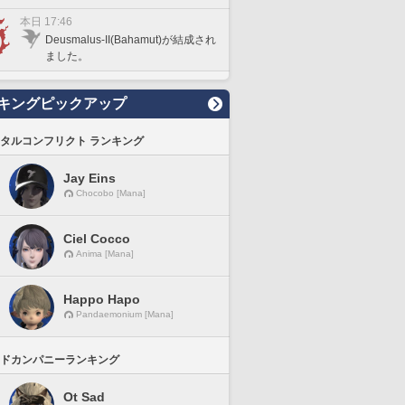
本日 17:46
Deusmalus-II(Bahamut)が結成され
ました。
キングピックアップ
タルコンフリクト ランキング
Jay Eins
Chocobo [Mana]
Ciel Cocco
Anima [Mana]
Happo Hapo
Pandaemonium [Mana]
ドカンパニーランキング
Ot Sad