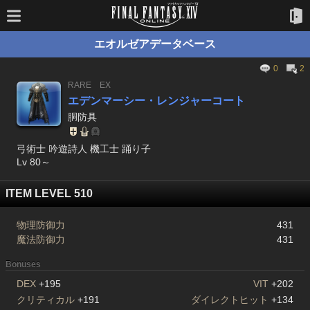
エオルゼアデータベース
0
2
RARE
EX
エデンマーシー・レンジャーコート
胴防具
弓術士 吟遊詩人 機工士 踊り子
Lv 80～
ITEM LEVEL 510
物理防御力
431
魔法防御力
431
Bonuses
DEX
+195
VIT
+202
クリティカル
+191
ダイレクトヒット
+134