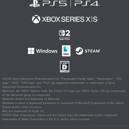
©2026 Sony Interactive Entertainment LLC."PlayStation Family Mark", "PlayStation", "PS5
logo", "PS5", "PS4 logo" and "PS4" are registered trademarks or trademarks of Sony
Interactive Entertainment Inc.
Microsoft, the XBOX Sphere mark, the Series X|S logo and XBOX Series X|S are trademarks
of the Microsoft group of companies.
Nintendo Switch is a trademark of Nintendo.
Windows is either a registered trademark or trademark of Microsoft Corporation in the United
States and/or other countries.
Mac is a trademark of Apple Inc.
©2026 Valve Corporation. Steam and the Steam logo are trademarks and/or registered
trademarks of Valve Corporation in the U.S. and/or other countries.