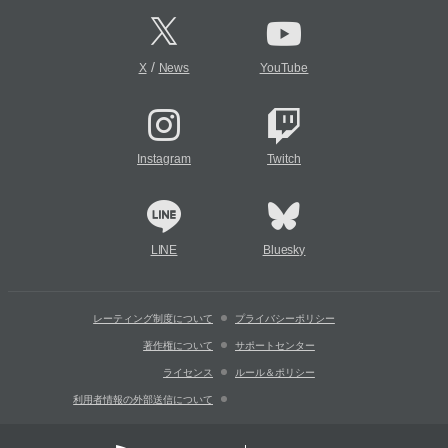
/
X
News
YouTube
Instagram
Twitch
LINE
Bluesky
レーティング制度について
プライバシーポリシー
著作権について
サポートセンター
ライセンス
ルール＆ポリシー
利用者情報の外部送信について