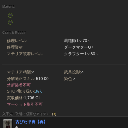
Materia
Craft & Repair
修理レベル
裁縫師 Lv 70～
修理資材
ダークマターG7
マテリア装着レベル
クラフター Lv 80～
マテリア精製:
○
武具投影:
○
分解適正スキル:
510.00
染色:
×
禁断装着不可
SHOP取り扱い:
あり
買取価格:
1,706 Gil
マーケット取引不可
入手先 : 取引に必要なアイテム
(
3
)
古びた甲冑【再】
4