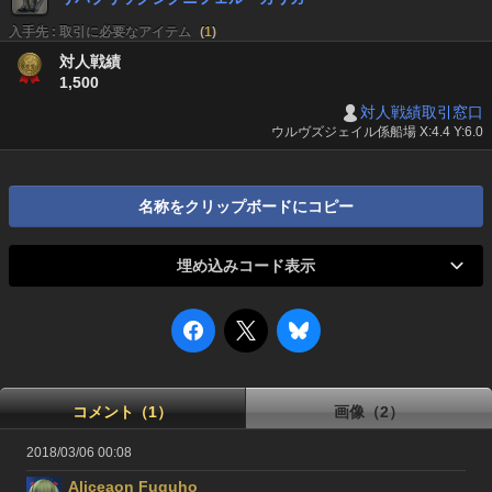
入手先 : 取引に必要なアイテム
(
1
)
対人戦績
1,500
対人戦績取引窓口
ウルヴズジェイル係船場 X:4.4 Y:6.0
名称をクリップボードにコピー
埋め込みコード表示
コメント（1）
画像（2）
2018/03/06 00:08
Aliceaon Fuguho