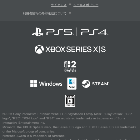
ライセンス
ルール＆ポリシー
利用者情報の外部送信について
©2026 Sony Interactive Entertainment LLC."PlayStation Family Mark", "PlayStation", "PS5
logo", "PS5", "PS4 logo" and "PS4" are registered trademarks or trademarks of Sony
Interactive Entertainment Inc.
Microsoft, the XBOX Sphere mark, the Series X|S logo and XBOX Series X|S are trademarks
of the Microsoft group of companies.
Nintendo Switch is a trademark of Nintendo.