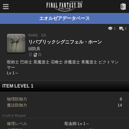
エオルゼアデータベース
1
2
RARE
EX
リパブリックシグニフェル・ホーン
頭防具
呪術士 巴術士 黒魔道士 召喚士 赤魔道士 青魔道士 ピクトマン
サー
Lv 1～
ITEM LEVEL 1
物理防御力
8
魔法防御力
14
Craft & Repair
修理レベル
彫金師 Lv 1～