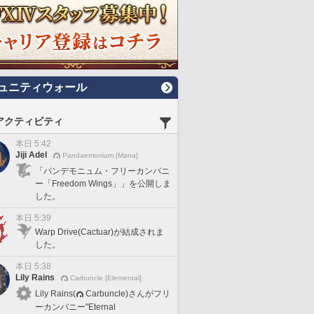
ュニティウォール
アクティビティ
本日 5:42
Jiji Adel
Pandaemonium [Mana]
「パンデモニュム・フリーカンパニ
ー「Freedom Wings」」を公開しま
した。
本日 5:39
Warp Drive(Cactuar)が結成されま
した。
本日 5:38
Lily Rains
Carbuncle [Elemental]
Lily Rains(
Carbuncle)さんがフリ
ーカンパニー"Eternal