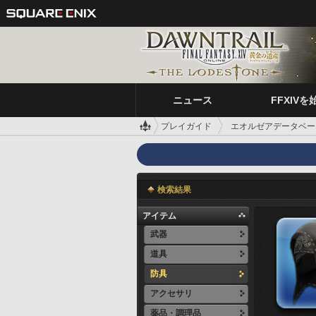
ニュース
FFXIVを
プレイガイド
エオルゼアデータベー
検索結果
アイテム
武器
道具
防具
アクセサリ
薬品・調理品