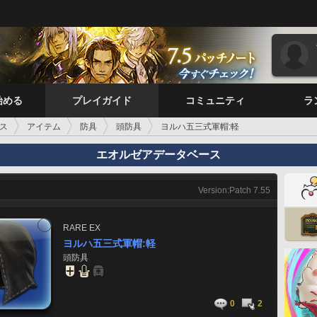
始める
プレイガイド
コミュニティ
ラ
ス
アイテム
防具
頭防具
ヨルハ五三式軍帽:軽
エオルゼアデータベース
Version:Patch 7.55
RARE
EX
ヨルハ五三式軍帽:軽
頭防具
0
2