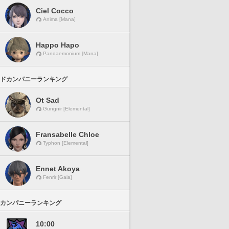
Ciel Cocco
Anima [Mana]
Happo Hapo
Pandaemonium [Mana]
ドカンパニーランキング
Ot Sad
Gungnir [Elemental]
Fransabelle Chloe
Typhon [Elemental]
Ennet Akoya
Fenrir [Gaia]
カンパニーランキング
10:00