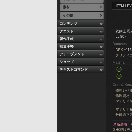
ITEM LEV
素材
その他
コンテンツ
クエスト
双剣士 忍
Lv 80～
製作手帳
Bonuses
採集手帳
DEX
+116
アチーブメント
クリティ
ショップ
Materia
テキストコマンド
Craft & Repa
修理レベ
修理資材
マテリア
マテリア精
分解適正ス
禁断装着不
SHOP販売: