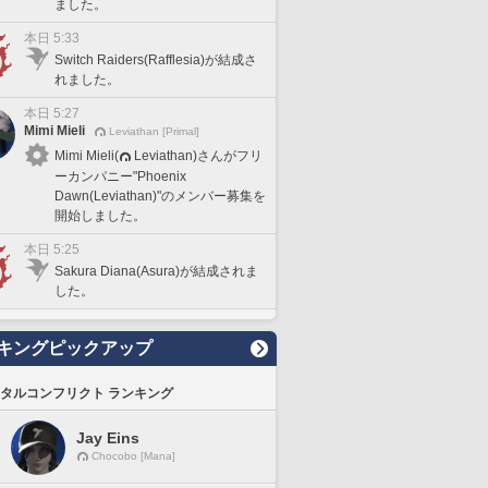
ました。
本日 5:33
Switch Raiders(Rafflesia)が結成さ
れました。
本日 5:27
Mimi Mieli
Leviathan [Primal]
Mimi Mieli(
Leviathan)さんがフリ
ーカンパニー"Phoenix
Dawn(Leviathan)"のメンバー募集を
開始しました。
本日 5:25
Sakura Diana(Asura)が結成されま
した。
キングピックアップ
タルコンフリクト ランキング
Jay Eins
Chocobo [Mana]