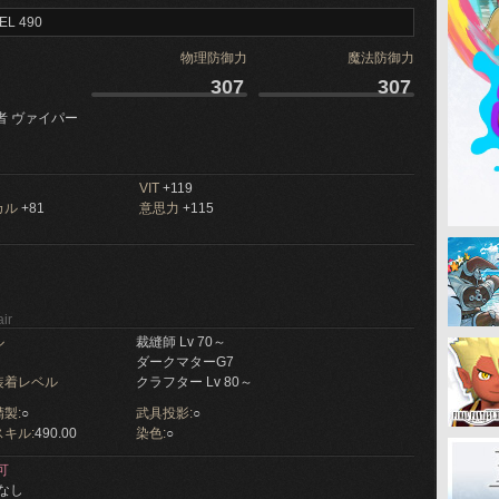
EL 490
物理防御力
魔法防御力
307
307
者 ヴァイパー
VIT
+119
カル
+81
意思力
+115
ir
ル
裁縫師 Lv 70～
ダークマターG7
装着レベル
クラフター Lv 80～
製:
○
武具投影:
○
キル:
490.00
染色:
○
可
なし