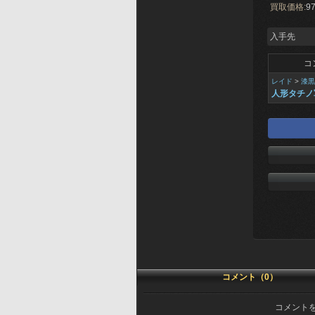
買取価格:
97
入手先
コ
レイド
>
漆黒
人形タチノ
コメント（0）
コメント