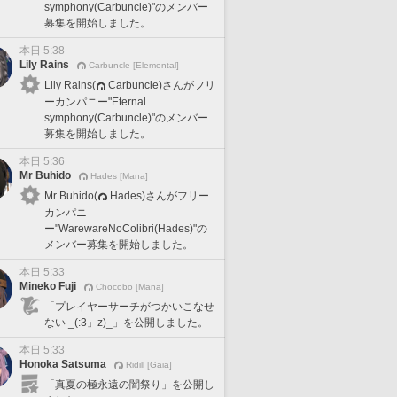
symphony(Carbuncle)"のメンバー
募集を開始しました。
本日 5:38
Lily Rains
Carbuncle [Elemental]
Lily Rains(
Carbuncle)さんがフリ
ーカンパニー"Eternal
symphony(Carbuncle)"のメンバー
募集を開始しました。
本日 5:36
Mr Buhido
Hades [Mana]
Mr Buhido(
Hades)さんがフリー
カンパニ
ー"WarewareNoColibri(Hades)"の
メンバー募集を開始しました。
本日 5:33
Mineko Fuji
Chocobo [Mana]
「プレイヤーサーチがつかいこなせ
ない _(:3」z)_」を公開しました。
本日 5:33
Honoka Satsuma
Ridill [Gaia]
「真夏の極永遠の闇祭り」を公開し