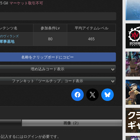
5 Gil
マーケット取引不可
ンテンツ名
参加条件Lv
平均アイテムレベル
のヴィランズ
80
465
軍事基地
名称をクリップボードにコピー
埋め込みコード表示
ファンキット「ツールチップ」コード表示
画像（2）
を記入するにはログインが必要です。