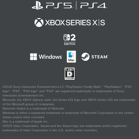
©2026 Sony Interactive Entertainment LLC."PlayStation Family Mark", "PlayStation", "PS5
logo", "PS5", "PS4 logo" and "PS4" are registered trademarks or trademarks of Sony
Interactive Entertainment Inc.
Microsoft, the XBOX Sphere mark, the Series X|S logo and XBOX Series X|S are trademarks
of the Microsoft group of companies.
Nintendo Switch is a trademark of Nintendo.
Windows is either a registered trademark or trademark of Microsoft Corporation in the United
States and/or other countries.
Mac is a trademark of Apple Inc.
©2026 Valve Corporation. Steam and the Steam logo are trademarks and/or registered
trademarks of Valve Corporation in the U.S. and/or other countries.