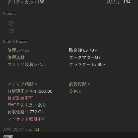
クリティカル
+136
意思力
+194
Materia
Craft & Repair
修理レベル
彫金師 Lv 70～
修理資材
ダークマターG7
マテリア装着レベル
クラフター Lv 80～
マテリア精製:
○
武具投影:
○
分解適正スキル:
500.00
染色:
○
禁断装着不可
SHOP取り扱い:
あり
買取価格:
1,772 Gil
マーケット取引不可
入手元のアイテム
(
1
)