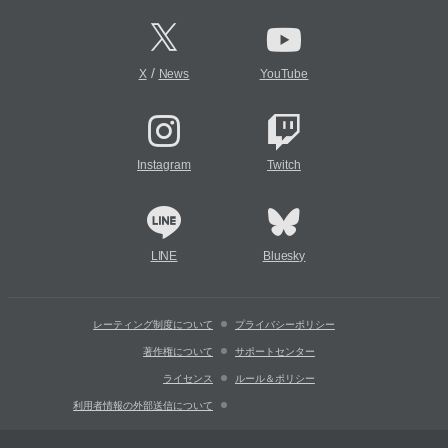
/
X
News
YouTube
Instagram
Twitch
LINE
Bluesky
レーティング制度について
プライバシーポリシー
著作権について
サポートセンター
ライセンス
ルール＆ポリシー
利用者情報の外部送信について