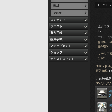
ITEM LEV
素材
その他
コンテンツ
クエスト
全クラス
Lv 1～
製作手帳
Craft & Repa
採集手帳
修理レベ
アチーブメント
修理資材
ショップ
マテリア精
分解:
×
テキストコマンド
SHOP取り
買取価格:
1 
この装備品
アイルリゾ
頭
ア
胴
ア