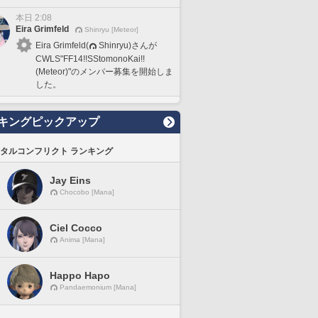
本日 2:08
Eira Grimfeld
Shinryu [Meteor]
Eira Grimfeld(
Shinryu)さんが
CWLS"FF14!!SStomonoKai!!
(Meteor)"のメンバー募集を開始しま
した。
キングピックアップ
タルコンフリクト ランキング
Jay Eins
Chocobo [Mana]
Ciel Cocco
Anima [Mana]
Happo Hapo
Pandaemonium [Mana]