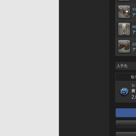
手
ア
脚
ア
足
ア
入手先
取
シ
貨
2