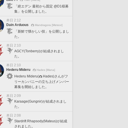
「絶エデン 最初から固定 @D1様募
集」を公開しました。
本日 2:12
Dain Arduous
Mandragora [Meteor]
「新鮮で懐かしい技」を公開しまし
た。
本日 2:10
AGCY(Tonberry)が結成されまし
た。
本日 2:10
Hederu Mideru
Hades [Mana]
Hederu Mideru(
Hades)さんがフ
リーカンパニーの立ち上げメンバー
募集を開始しました。
本日 2:09
Karaage(Gungnir)が結成されまし
た。
本日 2:08
Stardrift Rhapsody(Mateus)が結成
されました。