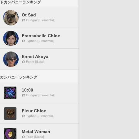
ドカンパニーランキング
Ot Sad
Gungnir [Elemental]
Fransabelle Chloe
Typhon [Elemental]
Ennet Akoya
Fenrir [Gaia]
カンパニーランキング
10:00
Gungnir [Elemental]
Fleur Chloe
Typhon [Elemental]
Metal Woman
Titan [Mana]