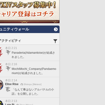
ュニティウォール
アクティビティ
本日 2:21
Panaderia(Adamantoise)が結成さ
れました。
本日 2:16
MochiMochi_Company(Pandaemo
nium)が結成されました。
本日 2:14
Elise Rise
Shinryu [Meteor]
「なんて事はないアルバテルの小
話」を公開しました。
本日 2:13
Late Pi
Titan [Mana]