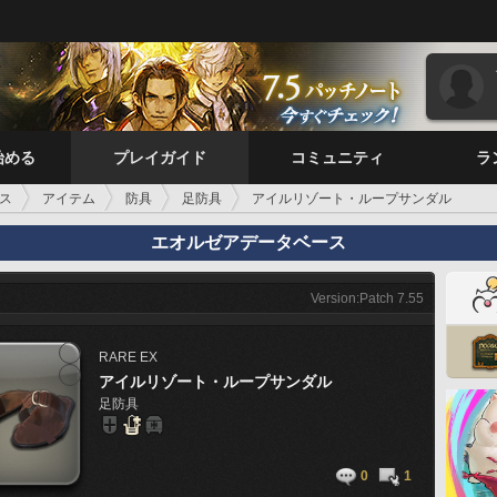
始める
プレイガイド
コミュニティ
ラ
ス
アイテム
防具
足防具
アイルリゾート・ループサンダル
エオルゼアデータベース
Version:Patch 7.55
RARE
EX
アイルリゾート・ループサンダル
足防具
0
1