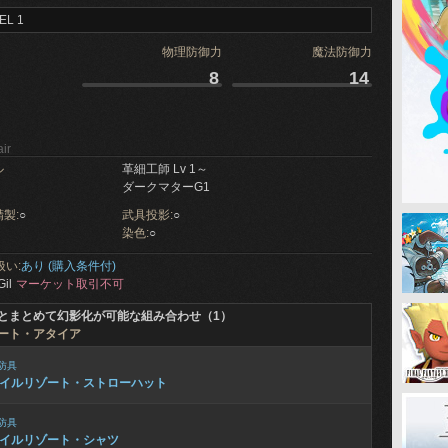
EL 1
物理防御力
魔法防御力
8
14
ir
ル
革細工師 Lv 1～
ダークマターG1
製:
○
武具投影:
○
染色:
○
扱い:
あり (購入条件付)
Gil
マーケット取引不可
とまとめて幻影化が可能な組み合わせ（1）
ート・アタイア
防具
イルリゾート・ストローハット
防具
イルリゾート・シャツ