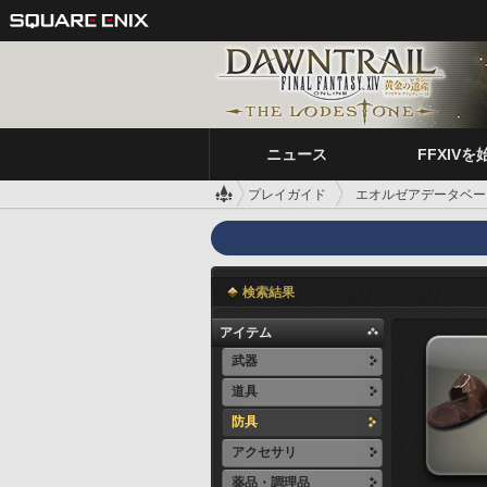
ニュース
FFXIVを
プレイガイド
エオルゼアデータベー
検索結果
アイテム
武器
道具
防具
アクセサリ
薬品・調理品