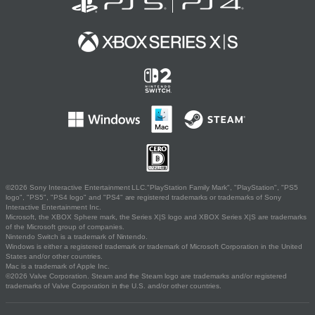
©2026 Sony Interactive Entertainment LLC."PlayStation Family Mark", "PlayStation", "PS5
logo", "PS5", "PS4 logo" and "PS4" are registered trademarks or trademarks of Sony
Interactive Entertainment Inc.
Microsoft, the XBOX Sphere mark, the Series X|S logo and XBOX Series X|S are trademarks
of the Microsoft group of companies.
Nintendo Switch is a trademark of Nintendo.
Windows is either a registered trademark or trademark of Microsoft Corporation in the United
States and/or other countries.
Mac is a trademark of Apple Inc.
©2026 Valve Corporation. Steam and the Steam logo are trademarks and/or registered
trademarks of Valve Corporation in the U.S. and/or other countries.