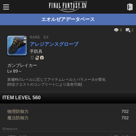
エオルゼアデータベース
0
1
RARE
EX
アレジアンスグローブ
手防具
ガンブレイカー
Lv 89～
装備時のレベルに応じてアイテムレベルとパラメータが変化
[特定クエストのコンプリートにより染色可能]
ITEM LEVEL 560
物理防御力
702
魔法防御力
702
Bonuses