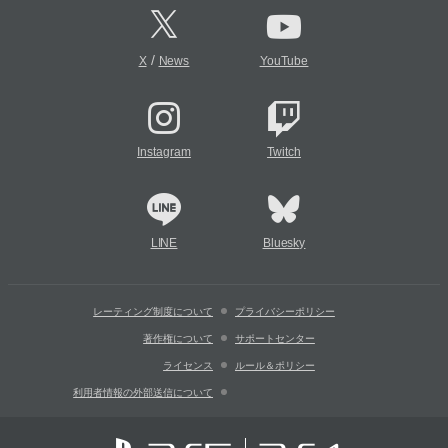
/
X
News
YouTube
Instagram
Twitch
LINE
Bluesky
レーティング制度について
プライバシーポリシー
著作権について
サポートセンター
ライセンス
ルール＆ポリシー
利用者情報の外部送信について