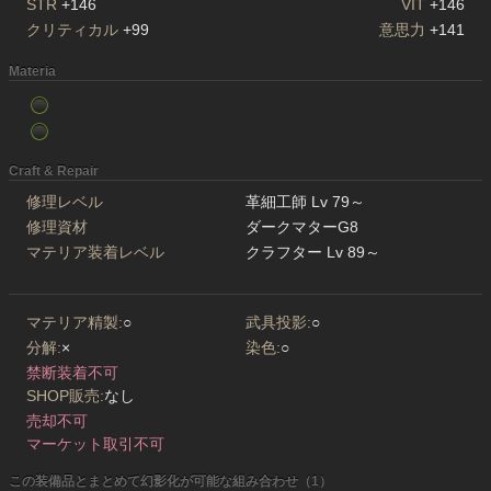
STR
+146
VIT
+146
クリティカル
+99
意思力
+141
Materia
Craft & Repair
修理レベル
革細工師 Lv 79～
修理資材
ダークマターG8
マテリア装着レベル
クラフター Lv 89～
マテリア精製:
○
武具投影:
○
分解:
×
染色:
○
禁断装着不可
SHOP販売:
なし
売却不可
マーケット取引不可
この装備品とまとめて幻影化が可能な組み合わせ（1）