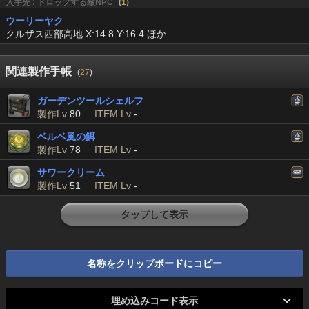
入手先 : ドロップする敵NPC
(
1
)
ウーリーヤク
クルザス西部高地 X:14.8 Y:16.4 ほか
関連製作手帳
(
27
)
ガーデンツールシェルフ
製作Lv
80
ITEM Lv
-
ベルベ風の餌
製作Lv
78
ITEM Lv
-
サワークリーム
製作Lv
51
ITEM Lv
-
タップして表示
名称をクリップボードにコピー
埋め込みコード表示