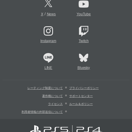
/
X
News
YouTube
Instagram
Twitch
LINE
Bluesky
レーティング制度について
プライバシーポリシー
著作権について
サポートセンター
ライセンス
ルール＆ポリシー
利用者情報の外部送信について