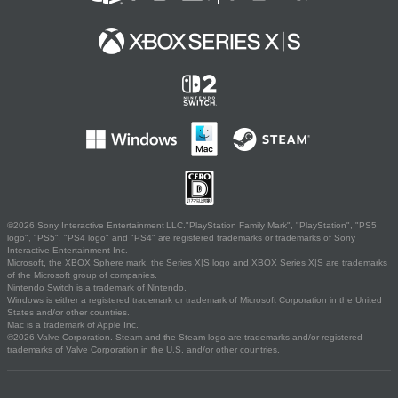
©2026 Sony Interactive Entertainment LLC."PlayStation Family Mark", "PlayStation", "PS5
logo", "PS5", "PS4 logo" and "PS4" are registered trademarks or trademarks of Sony
Interactive Entertainment Inc.
Microsoft, the XBOX Sphere mark, the Series X|S logo and XBOX Series X|S are trademarks
of the Microsoft group of companies.
Nintendo Switch is a trademark of Nintendo.
Windows is either a registered trademark or trademark of Microsoft Corporation in the United
States and/or other countries.
Mac is a trademark of Apple Inc.
©2026 Valve Corporation. Steam and the Steam logo are trademarks and/or registered
trademarks of Valve Corporation in the U.S. and/or other countries.