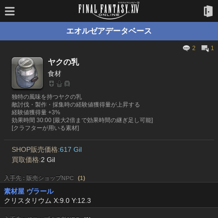
エオルゼアデータベース
2
1
ヤクの乳
食材
独特の風味を持つヤクの乳
敵討伐・製作・採集時の経験値獲得量が上昇する
経験値獲得量 +3%
効果時間 30:00 [最大2倍まで効果時間の継ぎ足し可能]
[クラフターが用いる素材]
SHOP販売価格:
617 Gil
買取価格:
2 Gil
入手先 : 販売ショップNPC
(
1
)
素材屋 ヴラール
クリスタリウム X:9.0 Y:12.3