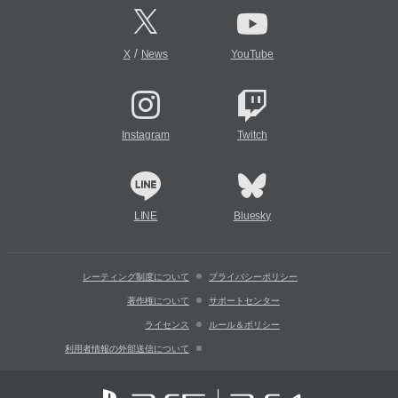
/
X
News
YouTube
Instagram
Twitch
LINE
Bluesky
レーティング制度について
プライバシーポリシー
著作権について
サポートセンター
ライセンス
ルール＆ポリシー
利用者情報の外部送信について