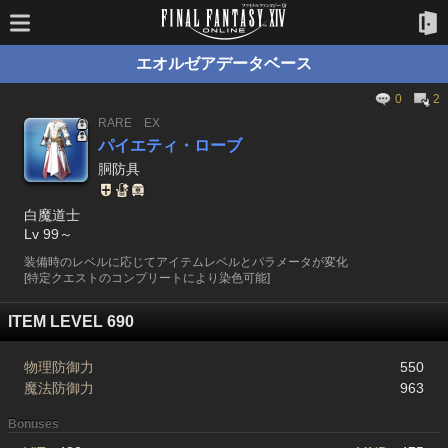
エオルゼアデータベース
0
2
RARE
EX
パイエティ・ローブ
胴防具
白魔道士
Lv 99～
装備時のレベルに応じてアイテムレベルとパラメータが変化
[特定クエストのコンプリートにより染色可能]
ITEM LEVEL 690
物理防御力
550
魔法防御力
963
Bonuses