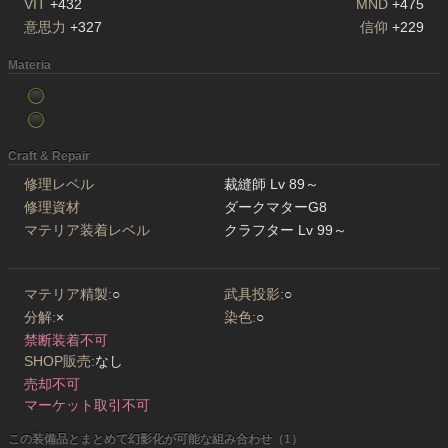
VIT
+432
MND
+475
意思力
+327
信仰
+229
Materia
Craft & Repair
修理レベル
裁縫師 Lv 89～
修理資材
ダークマターG8
マテリア装着レベル
クラフター Lv 99～
マテリア精製:
○
武具投影:
○
分解:
×
染色:
○
禁断装着不可
SHOP販売:
なし
売却不可
マーケット取引不可
この装備品とまとめて幻影化が可能な組み合わせ（1）