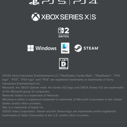
©2026 Sony Interactive Entertainment LLC."PlayStation Family Mark", "PlayStation", "PS5
logo", "PS5", "PS4 logo" and "PS4" are registered trademarks or trademarks of Sony
Interactive Entertainment Inc.
Microsoft, the XBOX Sphere mark, the Series X|S logo and XBOX Series X|S are trademarks
of the Microsoft group of companies.
Nintendo Switch is a trademark of Nintendo.
Windows is either a registered trademark or trademark of Microsoft Corporation in the United
States and/or other countries.
Mac is a trademark of Apple Inc.
©2026 Valve Corporation. Steam and the Steam logo are trademarks and/or registered
trademarks of Valve Corporation in the U.S. and/or other countries.