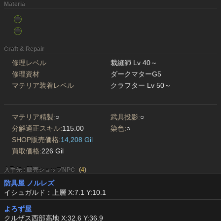
Materia
Craft & Repair
修理レベル
裁縫師 Lv 40～
修理資材
ダークマターG5
マテリア装着レベル
クラフター Lv 50～
マテリア精製:
○
武具投影:
○
分解適正スキル:
115.00
染色:
○
SHOP販売価格:
14,208 Gil
買取価格:
226 Gil
入手先 : 販売ショップNPC
(
4
)
防具屋 ノルレズ
イシュガルド：上層 X:7.1 Y:10.1
よろず屋
クルザス西部高地 X:32.6 Y:36.9