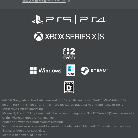
利用者情報の外部送信について
©2026 Sony Interactive Entertainment LLC."PlayStation Family Mark", "PlayStation", "PS5
logo", "PS5", "PS4 logo" and "PS4" are registered trademarks or trademarks of Sony
Interactive Entertainment Inc.
Microsoft, the XBOX Sphere mark, the Series X|S logo and XBOX Series X|S are trademarks
of the Microsoft group of companies.
Nintendo Switch is a trademark of Nintendo.
Windows is either a registered trademark or trademark of Microsoft Corporation in the United
States and/or other countries.
Mac is a trademark of Apple Inc.