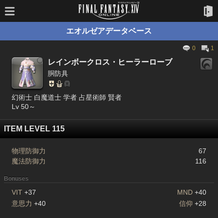
エオルゼアデータベース
0
1
レインボークロス・ヒーラーローブ
胴防具
幻術士 白魔道士 学者 占星術師 賢者
Lv 50～
ITEM LEVEL 115
物理防御力
67
魔法防御力
116
Bonuses
VIT
+37
MND
+40
意思力
+40
信仰
+28