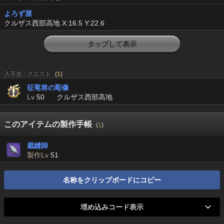
よろず屋
クルザス西部高地 X:16.5 Y:22.6
タップして表示
入手先 : クエスト
(
1
)
征竜将の彫像
Lv
50
クルザス西部高地
このアイテムの製作手帳
(
1
)
裁縫師
製作Lv
51
名称をクリップボードにコピー
埋め込みコード表示