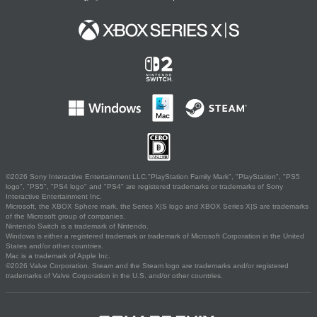
©2026 Sony Interactive Entertainment LLC."PlayStation Family Mark", "PlayStation", "PS5
logo", "PS5", "PS4 logo" and "PS4" are registered trademarks or trademarks of Sony
Interactive Entertainment Inc.
Microsoft, the XBOX Sphere mark, the Series X|S logo and XBOX Series X|S are trademarks
of the Microsoft group of companies.
Nintendo Switch is a trademark of Nintendo.
Windows is either a registered trademark or trademark of Microsoft Corporation in the United
States and/or other countries.
Mac is a trademark of Apple Inc.
©2026 Valve Corporation. Steam and the Steam logo are trademarks and/or registered
trademarks of Valve Corporation in the U.S. and/or other countries.