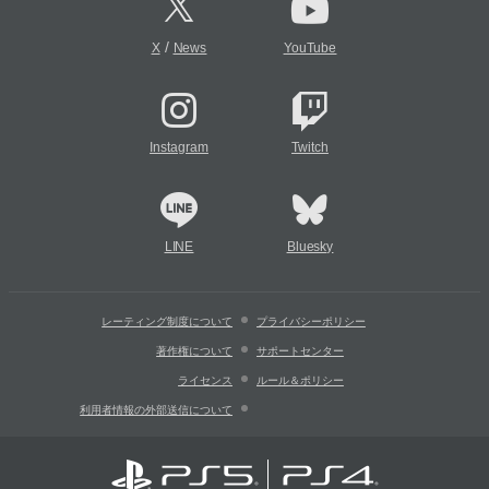
/
X
News
YouTube
Instagram
Twitch
LINE
Bluesky
レーティング制度について
プライバシーポリシー
著作権について
サポートセンター
ライセンス
ルール＆ポリシー
利用者情報の外部送信について