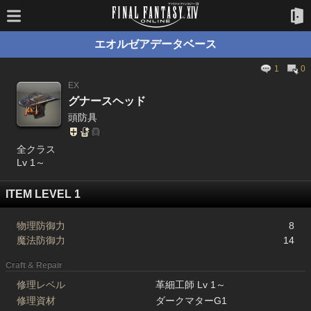
エオルゼアデータベース
1
0
EX
グナースヘッド
頭防具
全クラス
Lv 1～
ITEM LEVEL 1
物理防御力
8
魔法防御力
14
Craft & Repair
修理レベル
革細工師 Lv 1～
修理資材
ダークマターG1