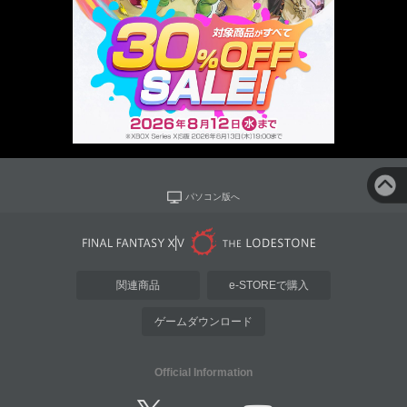
パソコン版へ
関連商品
e-STOREで購入
ゲームダウンロード
Official Information