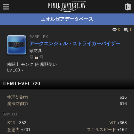
エオルゼアデータベース
0
1
RARE
EX
アークエンジェル・ストライカーバイザー
頭防具
格闘士 モンク 侍 魔獣使い
Lv 100～
ITEM LEVEL 720
物理防御力
616
魔法防御力
616
Bonuses
STR
+352
VIT
+368
意思力
+231
スキルスピード
+162