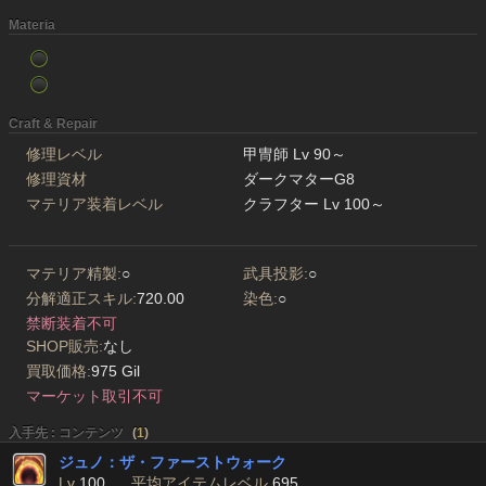
Materia
Craft & Repair
修理レベル
甲冑師 Lv 90～
修理資材
ダークマターG8
マテリア装着レベル
クラフター Lv 100～
マテリア精製:
○
武具投影:
○
分解適正スキル:
720.00
染色:
○
禁断装着不可
SHOP販売:
なし
買取価格:
975 Gil
マーケット取引不可
入手先 : コンテンツ
(
1
)
ジュノ：ザ・ファーストウォーク
Lv
100
平均アイテムレベル
695