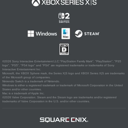
©2026 Sony Interactive Entertainment LLC."PlayStation Family Mark", "PlayStation", "PS5
logo", "PS5", "PS4 logo" and "PS4" are registered trademarks or trademarks of Sony
Interactive Entertainment Inc.
Microsoft, the XBOX Sphere mark, the Series X|S logo and XBOX Series X|S are trademarks
of the Microsoft group of companies.
Nintendo Switch is a trademark of Nintendo.
Windows is either a registered trademark or trademark of Microsoft Corporation in the United
States and/or other countries.
Mac is a trademark of Apple Inc.
©2026 Valve Corporation. Steam and the Steam logo are trademarks and/or registered
trademarks of Valve Corporation in the U.S. and/or other countries.