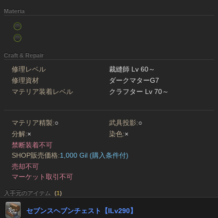
Materia
Craft & Repair
修理レベル
裁縫師 Lv 60～
修理資材
ダークマターG7
マテリア装着レベル
クラフター Lv 70～
マテリア精製:
○
武具投影:
○
分解:
×
染色:
×
禁断装着不可
SHOP販売価格:
1,000 Gil (購入条件付)
売却不可
マーケット取引不可
入手元のアイテム
(
1
)
セブンスヘブンチェスト【ILv290】