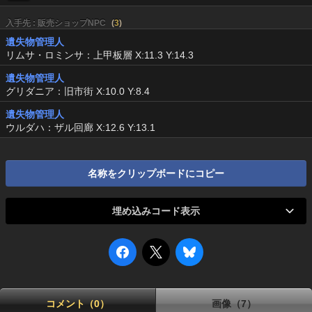
入手先 : 販売ショップNPC
(
3
)
遺失物管理人
リムサ・ロミンサ：上甲板層 X:11.3 Y:14.3
遺失物管理人
グリダニア：旧市街 X:10.0 Y:8.4
遺失物管理人
ウルダハ：ザル回廊 X:12.6 Y:13.1
名称をクリップボードにコピー
埋め込みコード表示
コメント（0）
画像（7）