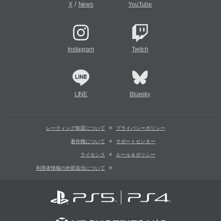
/
X
News
YouTube
Instagram
Twitch
LINE
Bluesky
レーティング制度について
プライバシーポリシー
著作権について
サポートセンター
ライセンス
ルール＆ポリシー
利用者情報の外部送信について