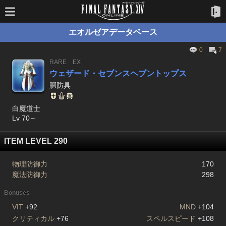
エオルゼアデータベース
0
7
RARE
EX
ウェザード・セブンスヘブントップス
胴防具
白魔道士
Lv 70～
ITEM LEVEL 290
物理防御力
170
魔法防御力
298
Bonuses
VIT
+92
MND
+104
クリティカル
+76
スペルスピード
+108