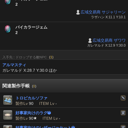
2
広域交易商 サジャリーン
ラザハン X:11.1 Y:10.1
バイカラージェム
2
広域交易商 ザワワ
ガレマルド X:12.9 Y:30.0
入手先 : ドロップする敵NPC
(
1
)
アルマスティ
ガレマルド X:28.7 Y:30.0 ほか
関連製作手帳
(
8
)
トロピカルソファ
製作Lv
90
ITEM Lv
-
好事家向けのラグ

製作Lv
90
ITEM Lv
-
好事家向けのレザージャケット
