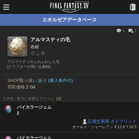
エオルゼアデータベース
1
1
アルマスティの毛
布材
アルマスティのふわふわした毛
[クラフターが用いる素材]
SHOP取り扱い:
あり (購入条件付)
買取価格:
2 Gil
入手先 : 取引に必要なアイテム
(
3
)
バイカラージェム
2
広域交易商 ガドフリッド
オールド・シャーレアン X:12.8 Y:10.5
バイカラージェム