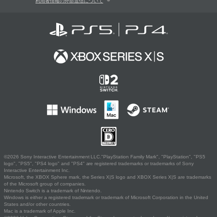
利用者情報の外部送信について
©2026 Sony Interactive Entertainment LLC."PlayStation Family Mark", "PlayStation", "PS5
logo", "PS5", "PS4 logo" and "PS4" are registered trademarks or trademarks of Sony
Interactive Entertainment Inc.
Microsoft, the XBOX Sphere mark, the Series X|S logo and XBOX Series X|S are trademarks
of the Microsoft group of companies.
Nintendo Switch is a trademark of Nintendo.
Windows is either a registered trademark or trademark of Microsoft Corporation in the United
States and/or other countries.
Mac is a trademark of Apple Inc.