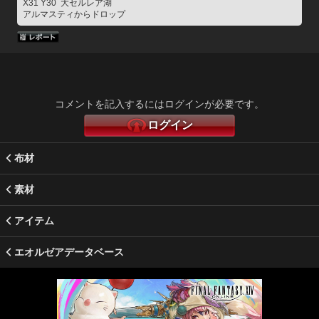
X31 Y30  大セルレア湖
アルマスティからドロップ
コメントを記入するにはログインが必要です。
ログイン
布材
素材
アイテム
エオルゼアデータベース