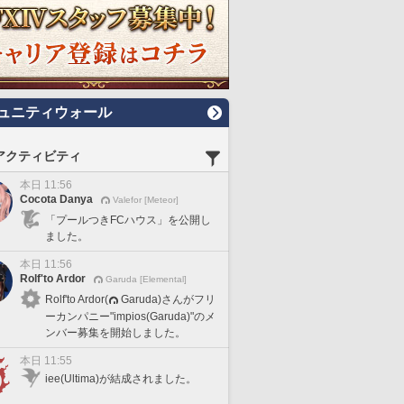
ュニティウォール
アクティビティ
本日 11:56
Cocota Danya
Valefor [Meteor]
「プールつきFCハウス」を公開し
ました。
本日 11:56
Rolf'to Ardor
Garuda [Elemental]
Rolf'to Ardor(
Garuda)さんがフリ
ーカンパニー"impios(Garuda)"のメ
ンバー募集を開始しました。
本日 11:55
iee(Ultima)が結成されました。