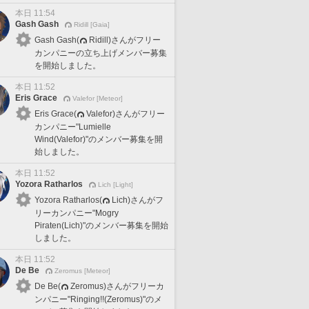
本日 11:54
Gash Gash
Ridill [Gaia]
Gash Gash(
Ridill)さんがフリー
カンパニーの立ち上げメンバー募集
を開始しました。
本日 11:52
Eris Grace
Valefor [Meteor]
Eris Grace(
Valefor)さんがフリー
カンパニー"Lumielle
Wind(Valefor)"のメンバー募集を開
始しました。
本日 11:52
Yozora Ratharlos
Lich [Light]
Yozora Ratharlos(
Lich)さんがフ
リーカンパニー"Mogry
Piraten(Lich)"のメンバー募集を開始
しました。
本日 11:52
De Be
Zeromus [Meteor]
De Be(
Zeromus)さんがフリーカ
ンパニー"Ringing!!(Zeromus)"のメ