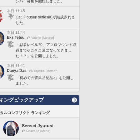
ンバー募集を開始しました。
本日 11:45
Cat_House(Rafflesia)が結成されま
した。
本日 11:44
Eks Tetsu
Valefor [Meteor]
「忍者レベル70、アマロマウント取
得までそこそこ形になってきまし
た！？」を公開しました。
本日 11:41
Danya Das
Yojimbo [Meteor]
「初めての収集品納品♪」を公開し
ました。
キングピックアップ
タルコンフリクト ランキング
Sensei Jyutusi
Chocobo [Mana]