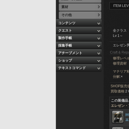
ITEM LEV
素材
その他
コンテンツ
クエスト
全クラス
Lv 1～
製作手帳
エレゼン
採集手帳
Craft & Repa
アチーブメント
修理レベ
ショップ
修理資材
テキストコマンド
マテリア精
分解:
×
SHOP販売
買取価格:
2 
この装備品
エレゼン・
胴
エ