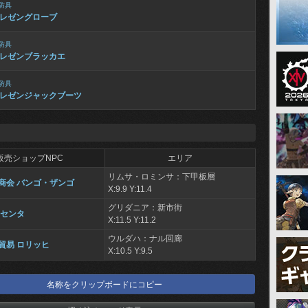
防具
レゼングローブ
防具
レゼンブラッカエ
防具
レゼンジャックブーツ
販売ショップNPC
エリア
リムサ・ロミンサ：下甲板層
商会 バンゴ・ザンゴ
X:9.9 Y:11.4
グリダニア：新市街
イセンタ
X:11.5 Y:11.2
ウルダハ：ナル回廊
貿易 ロリッヒ
X:10.5 Y:9.5
名称をクリップボードにコピー