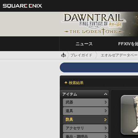
ニュース
FFXIVを
プレイガイド
エオルゼアデータベー
検索結果
アイテム
武器
道具
防具
アクセサリ
薬品・調理品