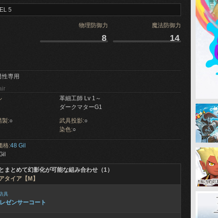
EL 5
物理防御力
魔法防御力
8
14
男性専用
ir
ル
革細工師 Lv 1～
ダークマターG1
製:
○
武具投影:
○
染色:
○
価格:
48 Gil
Gil
とまとめて幻影化が可能な組み合わせ（1）
アタイア【M】
防具
レゼンサーコート