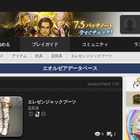
始める
プレイガイド
コミュニティ
ラ
ス
アイテム
防具
足防具
エレゼンジャックブーツ
エオルゼアデータベース
Version:Patch 7.55
エレゼンジャックブーツ
足防具
0
1