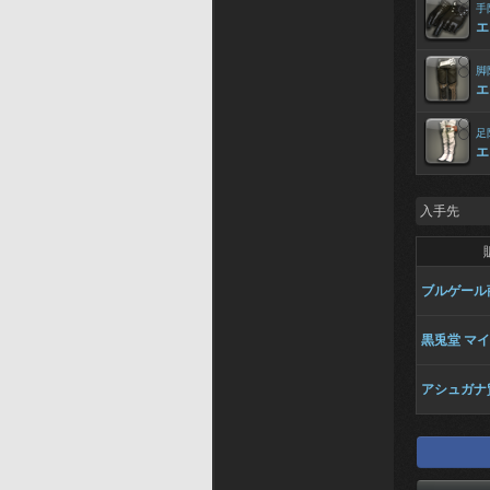
手
エ
脚
エ
足
エ
入手先
ブルゲール
黒兎堂 マ
アシュガナ