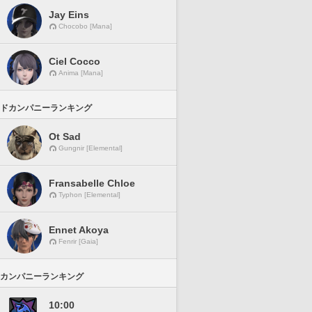
Jay Eins
Chocobo [Mana]
Ciel Cocco
Anima [Mana]
ドカンパニーランキング
Ot Sad
Gungnir [Elemental]
Fransabelle Chloe
Typhon [Elemental]
Ennet Akoya
Fenrir [Gaia]
カンパニーランキング
10:00