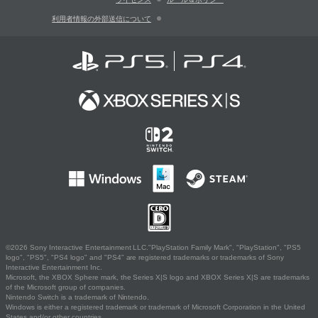
利用者情報の外部送信について
©2026 Sony Interactive Entertainment LLC."PlayStation Family Mark", "PlayStation", "PS5
logo", "PS5", "PS4 logo" and "PS4" are registered trademarks or trademarks of Sony
Interactive Entertainment Inc.
Microsoft, the XBOX Sphere mark, the Series X|S logo and XBOX Series X|S are trademarks
of the Microsoft group of companies.
Nintendo Switch is a trademark of Nintendo.
Windows is either a registered trademark or trademark of Microsoft Corporation in the United
States and/or other countries.