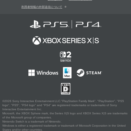
利用者情報の外部送信について
©2026 Sony Interactive Entertainment LLC."PlayStation Family Mark", "PlayStation", "PS5
logo", "PS5", "PS4 logo" and "PS4" are registered trademarks or trademarks of Sony
Interactive Entertainment Inc.
Microsoft, the XBOX Sphere mark, the Series X|S logo and XBOX Series X|S are trademarks
of the Microsoft group of companies.
Nintendo Switch is a trademark of Nintendo.
Windows is either a registered trademark or trademark of Microsoft Corporation in the United
States and/or other countries.