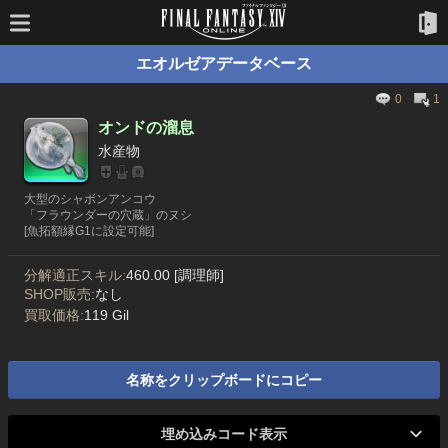
エオルゼアデータベース
0
1
オンドの溜息
水産物
大型のシャボンアンコウ
「フラウンダーの穴蔵」のヌシ
[魚拓額縁G1に設定可能]
分解適正スキル:
460.00 [調理師]
SHOP販売:
なし
買取価格:
119 Gil
名称をクリップボードにコピー
埋め込みコード表示