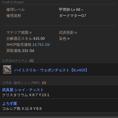
Craft & Repair
修理レベル
甲冑師 Lv 68～
修理資材
ダークマターG7
マテリア精製:
○
武具投影:
○
分解適正スキル:
415.00
染色:
×
SHOP販売価格:
14,761 Gil
買取価格:
231 Gil
入手元のアイテム
(
1
)
ハイミスリル・ウェポンチェスト【ILv415】
入手先 : 販売ショップNPC
(
2
)
武具屋 シャイ・ティスト
クリスタリウム X:8.7 Y:13.1
よろず屋
コルシア島 X:11.9 Y:8.8