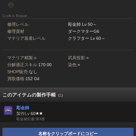
Craft & Repair
修理レベル
彫金師 Lv 50～
修理資材
ダークマターG6
マテリア装着レベル
クラフター Lv 60～
マテリア精製:
○
武具投影:
○
分解適正スキル:
170.00
染色:
×
SHOP販売:
なし
買取価格:
152 Gil
このアイテムの製作手帳
(
1
)
彫金師
製作Lv
60
彫金秘伝書:第3巻
名称をクリップボードにコピー