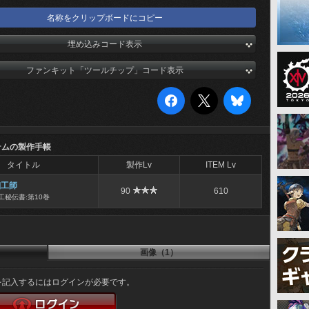
名称をクリップボードにコピー
埋め込みコード表示
ファンキット「ツールチップ」コード表示
テムの製作手帳
タイトル
製作Lv
ITEM Lv
細工師
90
610
工秘伝書:第10巻
画像（1）
を記入するにはログインが必要です。