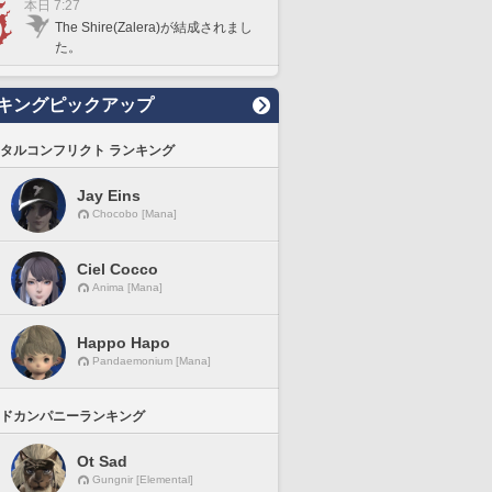
本日 7:27
The Shire(Zalera)が結成されまし
た。
キングピックアップ
タルコンフリクト ランキング
Jay Eins
Chocobo [Mana]
Ciel Cocco
Anima [Mana]
Happo Hapo
Pandaemonium [Mana]
ドカンパニーランキング
Ot Sad
Gungnir [Elemental]