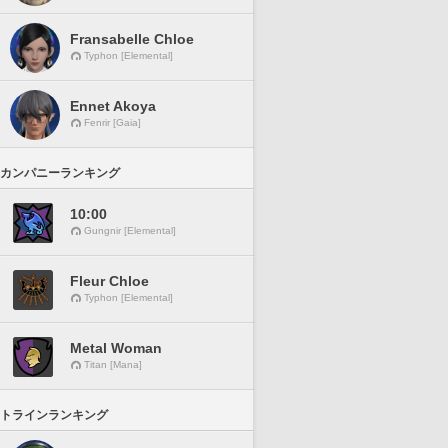
Fransabelle Chloe
Typhon [Elemental]
Ennet Akoya
Fenrir [Gaia]
カンパニーランキング
10:00
Gungnir [Elemental]
Fleur Chloe
Typhon [Elemental]
Metal Woman
Titan [Mana]
トラインランキング