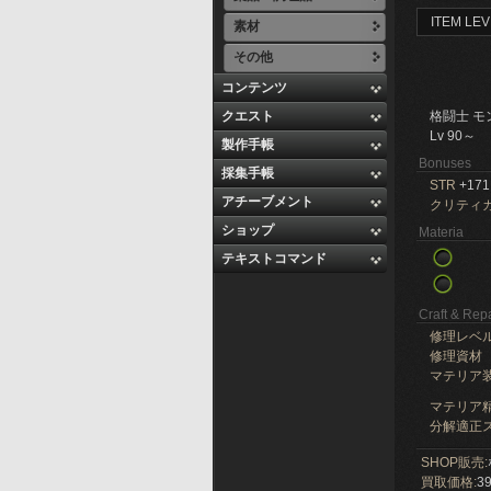
ITEM LEV
素材
その他
コンテンツ
クエスト
格闘士 モ
Lv 90～
製作手帳
Bonuses
採集手帳
STR
+171
アチーブメント
クリティ
ショップ
Materia
テキストコマンド
Craft & Repa
修理レベ
修理資材
マテリア
マテリア精
分解適正ス
SHOP販売:
買取価格:
39