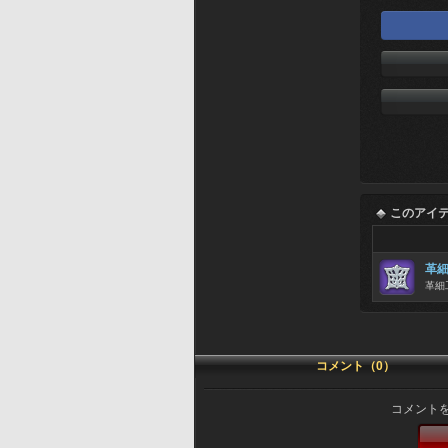
このアイ
革
革細
コメント（0）
コメント