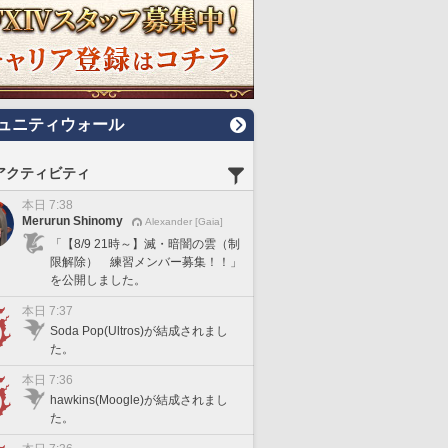
ュニティウォール
アクティビティ
本日 7:38
Merurun Shinomy
Alexander [Gaia]
「【8/9 21時～】滅・暗闇の雲（制
限解除） 練習メンバー募集！！」
を公開しました。
本日 7:37
Soda Pop(Ultros)が結成されまし
た。
本日 7:36
hawkins(Moogle)が結成されまし
た。