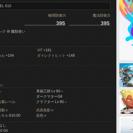
EL 610
物理防御力
魔法防御力
395
395
ンク 侍 魔獣使い
VIT
+181
カル
+104
ダイレクトヒット
+148
ir
ル
革細工師 Lv 80～
ダークマターG8
装着レベル
クラフター Lv 90～
製:
○
武具投影:
○
キル:
610.00
染色:
○
なし
0 Gil