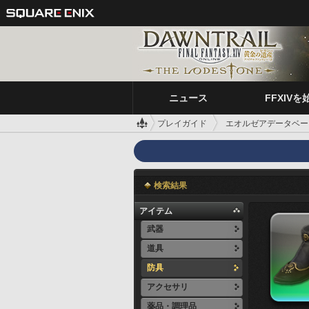
ニュース
FFXIVを
プレイガイド
エオルゼアデータベー
検索結果
アイテム
武器
道具
防具
アクセサリ
薬品・調理品