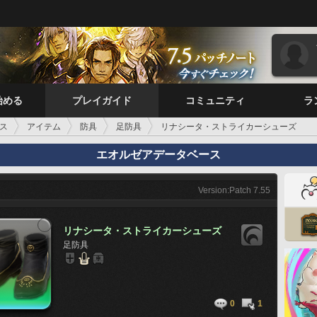
始める
プレイガイド
コミュニティ
ラ
ス
アイテム
防具
足防具
リナシータ・ストライカーシューズ
エオルゼアデータベース
Version:Patch 7.55
リナシータ・ストライカーシューズ
足防具
0
1