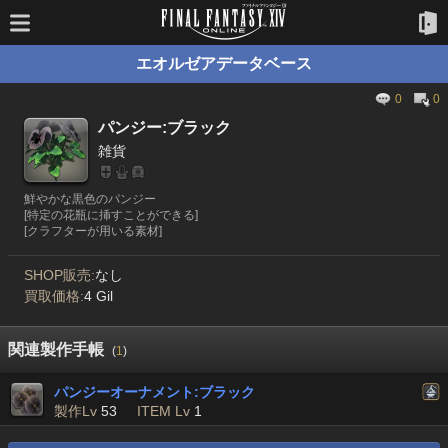
エオルゼアデータベース
0
0
パンジー:ブラック
雑貨
鮮やかな黒色のパンジー
[特定の花瓶に挿すことができる]
[クラフターが用いる素材]
SHOP販売:
なし
買取価格:
4 Gil
関連製作手帳
(
1
)
パンジーオーナメント:ブラック
製作Lv
53
ITEM Lv
1