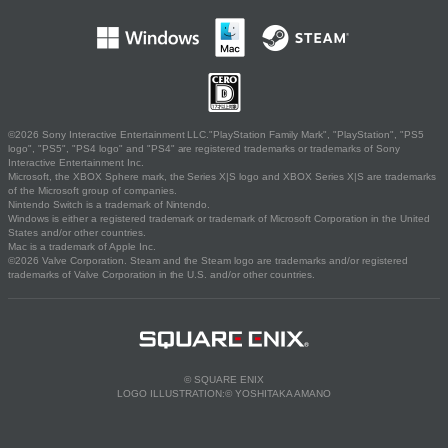
©2026 Sony Interactive Entertainment LLC."PlayStation Family Mark", "PlayStation", "PS5
logo", "PS5", "PS4 logo" and "PS4" are registered trademarks or trademarks of Sony
Interactive Entertainment Inc.
Microsoft, the XBOX Sphere mark, the Series X|S logo and XBOX Series X|S are trademarks
of the Microsoft group of companies.
Nintendo Switch is a trademark of Nintendo.
Windows is either a registered trademark or trademark of Microsoft Corporation in the United
States and/or other countries.
Mac is a trademark of Apple Inc.
©2026 Valve Corporation. Steam and the Steam logo are trademarks and/or registered
trademarks of Valve Corporation in the U.S. and/or other countries.
© SQUARE ENIX
LOGO ILLUSTRATION:© YOSHITAKA AMANO