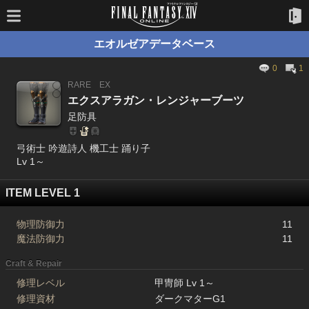
エオルゼアデータベース
0
1
RARE
EX
エクスアラガン・レンジャーブーツ
足防具
弓術士 吟遊詩人 機工士 踊り子
Lv 1～
ITEM LEVEL 1
物理防御力
11
魔法防御力
11
Craft & Repair
修理レベル
甲冑師 Lv 1～
修理資材
ダークマターG1