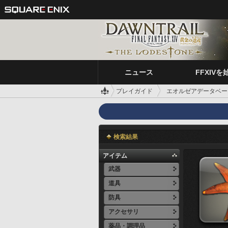
ニュース
FFXIVを
プレイガイド
エオルゼアデータベー
検索結果
アイテム
武器
道具
防具
アクセサリ
薬品・調理品