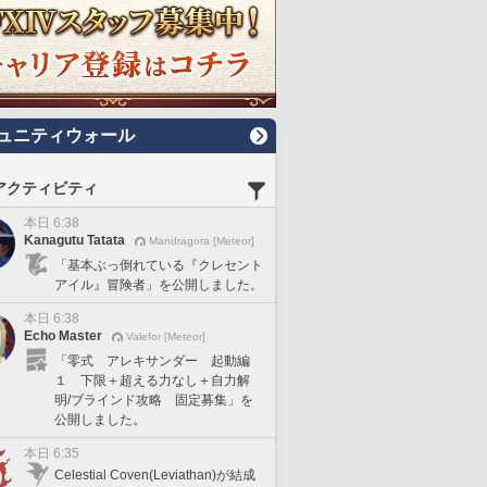
ュニティウォール
アクティビティ
本日 6:38
Kanagutu Tatata
Mandragora [Meteor]
「基本ぶっ倒れている『クレセント
アイル』冒険者」を公開しました。
本日 6:38
Echo Master
Valefor [Meteor]
「零式 アレキサンダー 起動編
１ 下限＋超える力なし＋自力解
明/ブラインド攻略 固定募集」を
公開しました。
本日 6:35
Celestial Coven(Leviathan)が結成