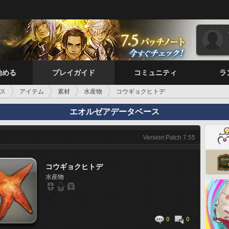
始める
プレイガイド
コミュニティ
ラ
ス
アイテム
素材
水産物
コウギョクヒトデ
エオルゼアデータベース
Version:Patch 7.55
コウギョクヒトデ
水産物
0
0