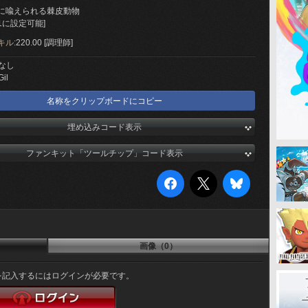
に喩えられる棘皮動物
1に設定可能]
キル:
220.00 [調理師]
なし
Gil
名称をクリップボードにコピー
埋め込みコード表示
ファンキット「ツールチップ」コード表示
画像（0）
を記入するにはログインが必要です。