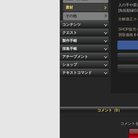
人の手や星
素材
[魚拓額縁G
その他
分解適正ス
コンテンツ
SHOP販売:
クエスト
買取価格:
6 
製作手帳
採集手帳
アチーブメント
ショップ
テキストコマンド
コメント（0）
コメント