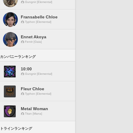
Gungnir [Elemental]
Fransabelle Chloe
Typhon [Elemental]
Ennet Akoya
Fenrir [Gaia]
カンパニーランキング
10:00
Gungnir [Elemental]
Fleur Chloe
Typhon [Elemental]
Metal Woman
Titan [Mana]
トラインランキング