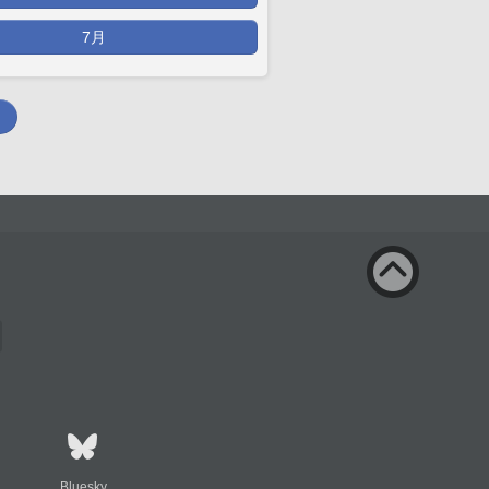
7月
Bluesky