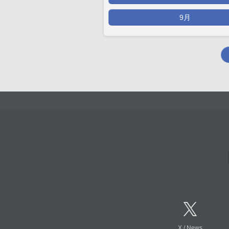
9月
X
/
News