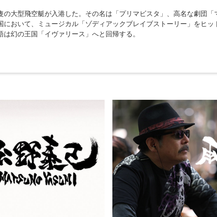
隻の大型飛空艇が入港した。その名は「プリマビスタ」、高名な劇団「
国において、ミュージカル「ゾディアックブレイブストーリー」をヒッ
語は幻の王国「イヴァリース」へと回帰する。