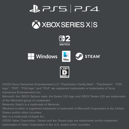
©2026 Sony Interactive Entertainment LLC."PlayStation Family Mark", "PlayStation", "PS5
logo", "PS5", "PS4 logo" and "PS4" are registered trademarks or trademarks of Sony
Interactive Entertainment Inc.
Microsoft, the XBOX Sphere mark, the Series X|S logo and XBOX Series X|S are trademarks
of the Microsoft group of companies.
Nintendo Switch is a trademark of Nintendo.
Windows is either a registered trademark or trademark of Microsoft Corporation in the United
States and/or other countries.
Mac is a trademark of Apple Inc.
©2026 Valve Corporation. Steam and the Steam logo are trademarks and/or registered
trademarks of Valve Corporation in the U.S. and/or other countries.