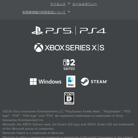
ライセンス
ルール＆ポリシー
利用者情報の外部送信について
©2026 Sony Interactive Entertainment LLC."PlayStation Family Mark", "PlayStation", "PS5
logo", "PS5", "PS4 logo" and "PS4" are registered trademarks or trademarks of Sony
Interactive Entertainment Inc.
Microsoft, the XBOX Sphere mark, the Series X|S logo and XBOX Series X|S are trademarks
of the Microsoft group of companies.
Nintendo Switch is a trademark of Nintendo.
Windows is either a registered trademark or trademark of Microsoft Corporation in the United