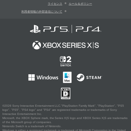
ライセンス
ルール＆ポリシー
利用者情報の外部送信について
©2026 Sony Interactive Entertainment LLC."PlayStation Family Mark", "PlayStation", "PS5
logo", "PS5", "PS4 logo" and "PS4" are registered trademarks or trademarks of Sony
Interactive Entertainment Inc.
Microsoft, the XBOX Sphere mark, the Series X|S logo and XBOX Series X|S are trademarks
of the Microsoft group of companies.
Nintendo Switch is a trademark of Nintendo.
Windows is either a registered trademark or trademark of Microsoft Corporation in the United