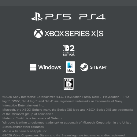
©2026 Sony Interactive Entertainment LLC."PlayStation Family Mark", "PlayStation", "PS5
logo", "PS5", "PS4 logo" and "PS4" are registered trademarks or trademarks of Sony
Interactive Entertainment Inc.
Microsoft, the XBOX Sphere mark, the Series X|S logo and XBOX Series X|S are trademarks
of the Microsoft group of companies.
Nintendo Switch is a trademark of Nintendo.
Windows is either a registered trademark or trademark of Microsoft Corporation in the United
States and/or other countries.
Mac is a trademark of Apple Inc.
©2026 Valve Corporation. Steam and the Steam logo are trademarks and/or registered