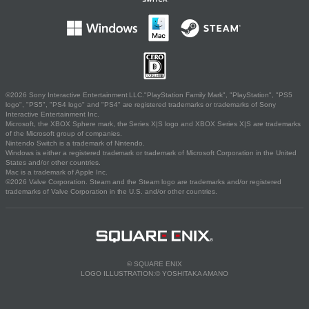
©2026 Sony Interactive Entertainment LLC."PlayStation Family Mark", "PlayStation", "PS5
logo", "PS5", "PS4 logo" and "PS4" are registered trademarks or trademarks of Sony
Interactive Entertainment Inc.
Microsoft, the XBOX Sphere mark, the Series X|S logo and XBOX Series X|S are trademarks
of the Microsoft group of companies.
Nintendo Switch is a trademark of Nintendo.
Windows is either a registered trademark or trademark of Microsoft Corporation in the United
States and/or other countries.
Mac is a trademark of Apple Inc.
©2026 Valve Corporation. Steam and the Steam logo are trademarks and/or registered
trademarks of Valve Corporation in the U.S. and/or other countries.
© SQUARE ENIX
LOGO ILLUSTRATION:© YOSHITAKA AMANO