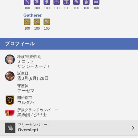
100
100
100
100
100
100
100
100
Gatherer
100
100
100
プロフィール
種族/部族/性別
ミコッテ
サンシーカー / ♀
誕生日
霊3月(6月) 28日
守護神
アーゼマ
開始都市
ウルダハ
所属グランドカンパニー
黒渦団 / 少甲士
フリーカンパニー
Overslept