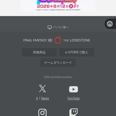
パソコン版へ
関連商品
e-STOREで購入
ゲームダウンロード
Official Information
/
X
News
YouTube