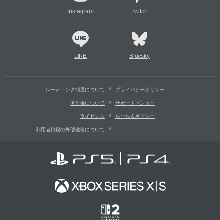
Instagram
Twitch
LINE
Bluesky
レーティング制度について
プライバシーポリシー
著作権について
サポートセンター
ライセンス
ルール＆ポリシー
利用者情報の外部送信について