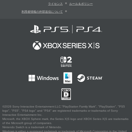
ライセンス
ルール＆ポリシー
利用者情報の外部送信について
©2026 Sony Interactive Entertainment LLC."PlayStation Family Mark", "PlayStation", "PS5
logo", "PS5", "PS4 logo" and "PS4" are registered trademarks or trademarks of Sony
Interactive Entertainment Inc.
Microsoft, the XBOX Sphere mark, the Series X|S logo and XBOX Series X|S are trademarks
of the Microsoft group of companies.
Nintendo Switch is a trademark of Nintendo.
Windows is either a registered trademark or trademark of Microsoft Corporation in the United