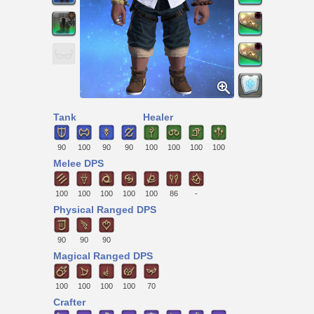
Tank
Healer
90
100
90
90
100
100
100
100
Melee DPS
100
100
100
100
100
86
-
Physical Ranged DPS
90
90
90
Magical Ranged DPS
100
100
100
100
70
Crafter