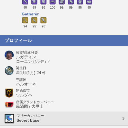
98
99
98
100
99
99
98
99
Gatherer
94
95
95
プロフィール
種族/部族/性別
ルガディン
ローエンガルデ / ♂
誕生日
星1月(1月) 24日
守護神
ハルオーネ
開始都市
ウルダハ
所属グランドカンパニー
黒渦団 / 大甲士
フリーカンパニー
Secret base