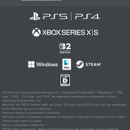
©2026 Sony Interactive Entertainment LLC."PlayStation Family Mark", "PlayStation", "PS5
logo", "PS5", "PS4 logo" and "PS4" are registered trademarks or trademarks of Sony
Interactive Entertainment Inc.
Microsoft, the XBOX Sphere mark, the Series X|S logo and XBOX Series X|S are trademarks
of the Microsoft group of companies.
Nintendo Switch is a trademark of Nintendo.
Windows is either a registered trademark or trademark of Microsoft Corporation in the United
States and/or other countries.
Mac is a trademark of Apple Inc.
©2026 Valve Corporation. Steam and the Steam logo are trademarks and/or registered