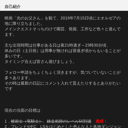
自己紹介
映画「光のお父さん」を観て、2019年7月15日頃にエオルゼアの
地に降り立ちました。
メインクエストそっちのけで園芸、発掘、工作など色々と遊んで
ます。
主な出現時間は仕事がある日は夜21時過ぎ～23時30分頃、
休みの日（土日祝）は用事が無ければ昼過ぎ頃からもいることが
多いです。
タイミング合えば皆さん遊びましょう。
フォロー申請をちょくちょく頂きますが、気づいていないことが
多々あります。
その時は最新の日記にコメント入れて貰えたりするとありがたい
です
現在の当面の目標は
1．
槍術士（竜騎士）
、
錬金術師のレベル50到達
達成！
2．フレンドやFC、LSをはじめとした色んな人と各地ダンジョン