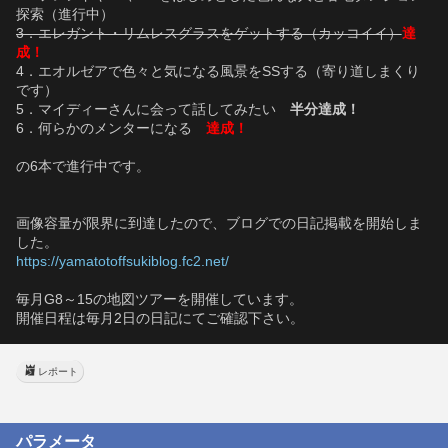
探索（進行中）
3．エレガント・リムレスグラスをゲットする（カッコイイ）
達
成！
4．エオルゼアで色々と気になる風景をSSする（寄り道しまくり
です）
5．マイディーさんに会って話してみたい　
半分達成！
6．何らかのメンターになる　
達成！
の6本で進行中です。
画像容量が限界に到達したので、ブログでの日記掲載を開始しま
した。
https://yamatotoffsukiblog.fc2.net/
毎月G8～15の地図ツアーを開催しています。
開催日程は毎月2日の日記にてご確認下さい。
レポート
パラメータ