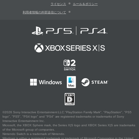
ライセンス
ルール＆ポリシー
利用者情報の外部送信について
©2026 Sony Interactive Entertainment LLC."PlayStation Family Mark", "PlayStation", "PS5
logo", "PS5", "PS4 logo" and "PS4" are registered trademarks or trademarks of Sony
Interactive Entertainment Inc.
Microsoft, the XBOX Sphere mark, the Series X|S logo and XBOX Series X|S are trademarks
of the Microsoft group of companies.
Nintendo Switch is a trademark of Nintendo.
Windows is either a registered trademark or trademark of Microsoft Corporation in the United