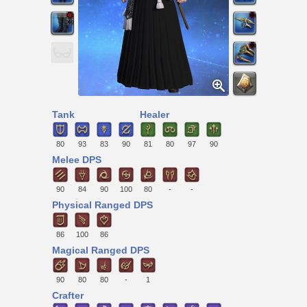
Tank
Healer
80
93
83
90
81
80
97
90
Melee DPS
90
84
90
100
80
-
-
Physical Ranged DPS
86
100
86
Magical Ranged DPS
90
80
80
-
1
Crafter