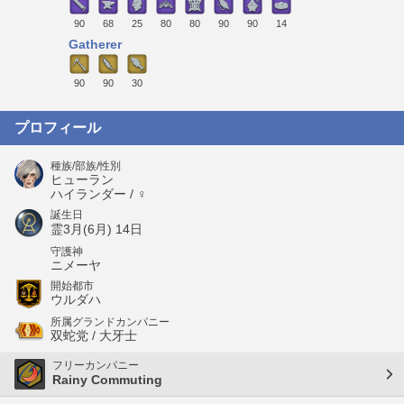
90
68
25
80
80
90
90
14
Gatherer
90
90
30
プロフィール
種族/部族/性別
ヒューラン
ハイランダー / ♀
誕生日
霊3月(6月) 14日
守護神
ニメーヤ
開始都市
ウルダハ
所属グランドカンパニー
双蛇党 / 大牙士
フリーカンパニー
Rainy Commuting