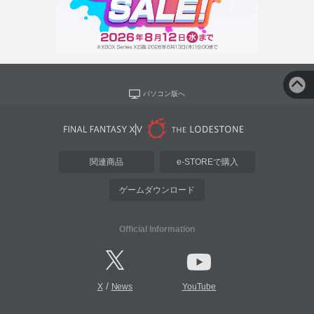
パソコン版へ
関連商品
e-STOREで購入
ゲームダウンロード
Official Information
/
X
News
YouTube