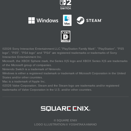
©2026 Sony Interactive Entertainment LLC."PlayStation Family Mark", "PlayStation", "PS5
logo", "PS5", "PS4 logo" and "PS4" are registered trademarks or trademarks of Sony
Interactive Entertainment Inc.
Microsoft, the XBOX Sphere mark, the Series X|S logo and XBOX Series X|S are trademarks
of the Microsoft group of companies.
Nintendo Switch is a trademark of Nintendo.
Windows is either a registered trademark or trademark of Microsoft Corporation in the United
States and/or other countries.
Mac is a trademark of Apple Inc.
©2026 Valve Corporation. Steam and the Steam logo are trademarks and/or registered
trademarks of Valve Corporation in the U.S. and/or other countries.
© SQUARE ENIX
LOGO ILLUSTRATION:© YOSHITAKA AMANO