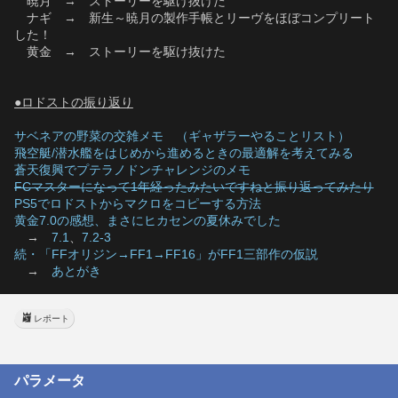
　暁月　→　ストーリーを駆け抜けた
　ナギ　→　新生～暁月の製作手帳とリーヴをほぼコンプリート
した！
　黄金　→　ストーリーを駆け抜けた
●ロドストの振り返り
サベネアの野菜の交雑メモ　（ギャザラーやることリスト）
飛空艇/潜水艦をはじめから進めるときの最適解を考えてみる
蒼天復興でプテラノドンチャレンジのメモ
FCマスターになって1年経ったみたいですねと振り返ってみたり
PS5でロドストからマクロをコピーする方法
黄金7.0の感想、まさにヒカセンの夏休みでした
　→　
7.1
、
7.2-3
続・「FFオリジン→FF1→FF16」がFF1三部作の仮説
　→　
あとがき
レポート
パラメータ