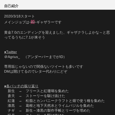
自己紹介
2020/3/18スタート
 姫 
メインジョブは
ギャザラーです
黄金7.0のエンディングを迎えました、ギャザクラしよかな～と思
ってるうちに7.1が来そう
●Twitter
＠Agrius_　（アンダーバーまでがID）
専用垢じゃないので関係ないツイートも多いです
DMは開けてるのでレター代わりにどぞ
●各パッチの振り返り
　新生　→　フリースと紅珊瑚を集めた
　蒼天　→　ストーリーを駆け抜けた
　紅蓮　→　松脂とカンパニークラフトと畑で使う種を集めた
　漆黒　→　葛根と地下天然水とライムバジルを集めた
　ナギ　→　新生～漆黒の製作手帳とリーヴを埋めた