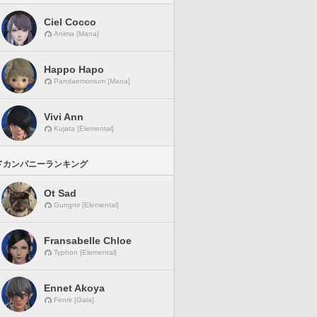
Ciel Cocco
Anima [Mana]
Happo Hapo
Pandaemonium [Mana]
Vivi Ann
Kujata [Elemental]
ドカンパニーランキング
Ot Sad
Gungnir [Elemental]
Fransabelle Chloe
Typhon [Elemental]
Ennet Akoya
Fenrir [Gaia]