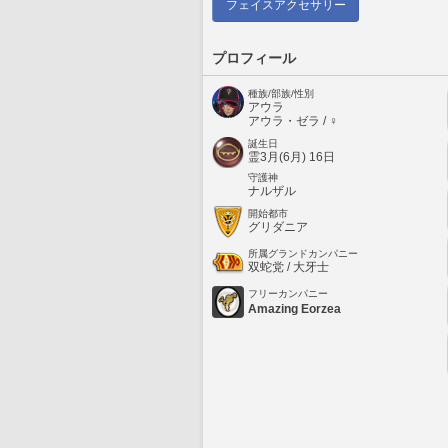
フェイスアクセサリー
プロフィール
種族/部族/性別
アウラ
アウラ・ゼラ / ♀
誕生日
霊3月(6月) 16日
守護神
ナルザル
開始都市
グリダニア
所属グランドカンパニー
双蛇党 / 大牙士
フリーカンパニー
Amazing Eorzea