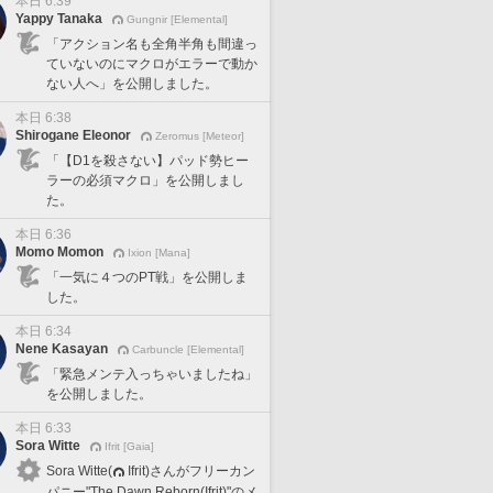
本日 6:39
Yappy Tanaka
Gungnir [Elemental]
「アクション名も全角半角も間違っ
ていないのにマクロがエラーで動か
ない人へ」を公開しました。
本日 6:38
Shirogane Eleonor
Zeromus [Meteor]
「【D1を殺さない】パッド勢ヒー
ラーの必須マクロ」を公開しまし
た。
本日 6:36
Momo Momon
Ixion [Mana]
「一気に４つのPT戦」を公開しま
した。
本日 6:34
Nene Kasayan
Carbuncle [Elemental]
「緊急メンテ入っちゃいましたね」
を公開しました。
本日 6:33
Sora Witte
Ifrit [Gaia]
Sora Witte(
Ifrit)さんがフリーカン
パニー"The Dawn Reborn(Ifrit)"のメ