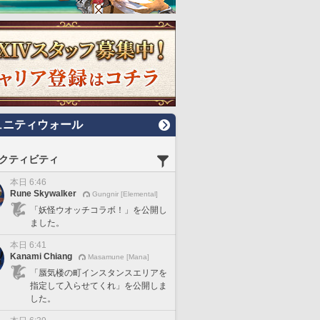
ュニティウォール
クティビティ
本日 6:46
Rune Skywalker
Gungnir [Elemental]
「妖怪ウオッチコラボ！」を公開し
ました。
本日 6:41
Kanami Chiang
Masamune [Mana]
「蜃気楼の町インスタンスエリアを
指定して入らせてくれ」を公開しま
した。