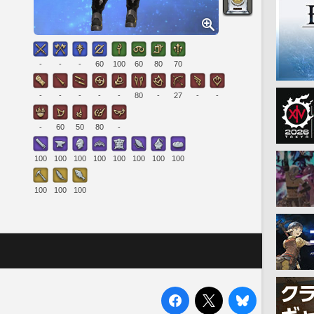
-
-
-
60
100
60
80
70
-
-
-
-
-
80
-
27
-
-
-
60
50
80
-
100
100
100
100
100
100
100
100
100
100
100