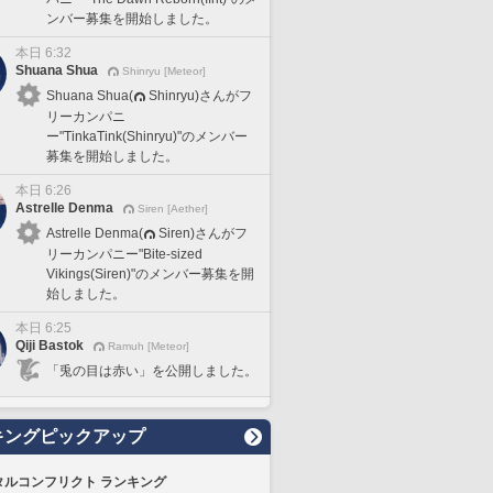
ンバー募集を開始しました。
本日 6:32
Shuana Shua
Shinryu [Meteor]
Shuana Shua(
Shinryu)さんがフ
リーカンパニ
ー"TinkaTink(Shinryu)"のメンバー
募集を開始しました。
本日 6:26
Astrelle Denma
Siren [Aether]
Astrelle Denma(
Siren)さんがフ
リーカンパニー"Bite-sized
Vikings(Siren)"のメンバー募集を開
始しました。
本日 6:25
Qiji Bastok
Ramuh [Meteor]
「兎の目は赤い」を公開しました。
キングピックアップ
タルコンフリクト ランキング